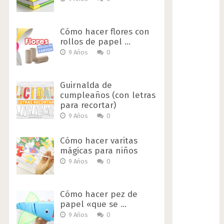
Cómo hacer flores con
rollos de papel …
9 Años
0
Guirnalda de
cumpleaños (con letras
para recortar)
9 Años
0
Cómo hacer varitas
mágicas para niños
9 Años
0
Cómo hacer pez de
papel «que se …
9 Años
0