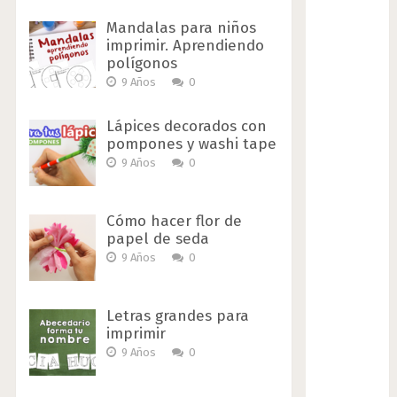
Mandalas para niños
imprimir. Aprendiendo
polígonos
9 Años
0
Lápices decorados con
pompones y washi tape
9 Años
0
Cómo hacer flor de
papel de seda
9 Años
0
Letras grandes para
imprimir
9 Años
0