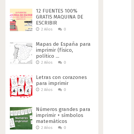
12 FUENTES 100%
GRATIS MAQUINA DE
ESCRIBIR
2 Años
0
Mapas de España para
imprimir (físico,
político …
2 Años
0
Letras con corazones
para imprimir
2 Años
0
Números grandes para
imprimir + símbolos
matemáticos
2 Años
0