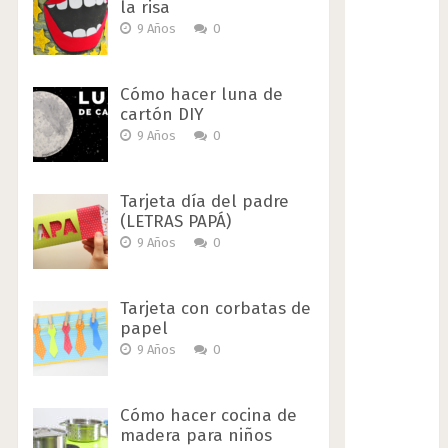
la risa
9 Años
0
Cómo hacer luna de
cartón DIY
9 Años
0
Tarjeta día del padre
(LETRAS PAPÁ)
9 Años
0
Tarjeta con corbatas de
papel
9 Años
0
Cómo hacer cocina de
madera para niños