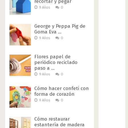
recortar y pegar
9 Años
0
George y Peppa Pig de
Goma Eva …
9 Años
0
Flores papel de
periódico reciclado
paso a …
9 Años
0
Cómo hacer confeti con
forma de corazón
9 Años
0
Cómo restaurar
estantería de madera