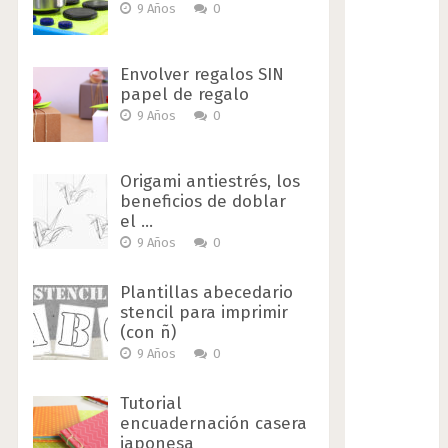
9 Años
0
Envolver regalos SIN
papel de regalo
9 Años
0
Origami antiestrés, los
beneficios de doblar
el …
9 Años
0
Plantillas abecedario
stencil para imprimir
(con ñ)
9 Años
0
Tutorial
encuadernación casera
japonesa