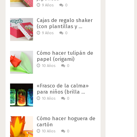
9 Años
0
Cajas de regalo shaker
(con plantillas y …
9 Años
0
Cómo hacer tulipán de
papel (origami)
10 Años
0
«Frasco de la calma»
para niños (brilla …
10 Años
0
Cómo hacer hoguera de
cartón
10 Años
0