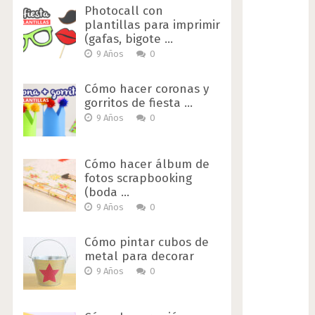
Photocall con
plantillas para imprimir
(gafas, bigote …
9 Años
0
Cómo hacer coronas y
gorritos de fiesta …
9 Años
0
Cómo hacer álbum de
fotos scrapbooking
(boda …
9 Años
0
Cómo pintar cubos de
metal para decorar
9 Años
0