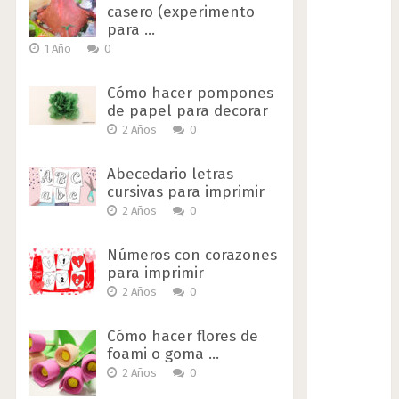
casero (experimento
para …
1 Año
0
Cómo hacer pompones
de papel para decorar
2 Años
0
Abecedario letras
cursivas para imprimir
2 Años
0
Números con corazones
para imprimir
2 Años
0
Cómo hacer flores de
foami o goma …
2 Años
0