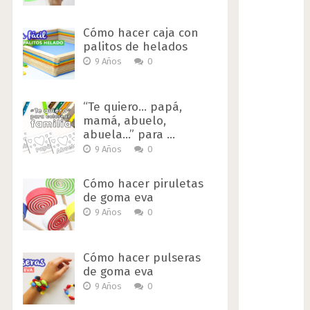
Cómo hacer caja con
palitos de helados
9 Años
0
“Te quiero… papá,
mamá, abuelo,
abuela…” para …
9 Años
0
Cómo hacer piruletas
de goma eva
9 Años
0
Cómo hacer pulseras
de goma eva
9 Años
0