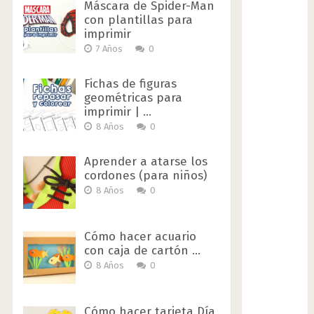
Máscara de Spider-Man
con plantillas para
imprimir
7 Años
0
Fichas de figuras
geométricas para
imprimir | …
8 Años
0
Aprender a atarse los
cordones (para niños)
8 Años
0
Cómo hacer acuario
con caja de cartón …
8 Años
0
Cómo hacer tarjeta Día