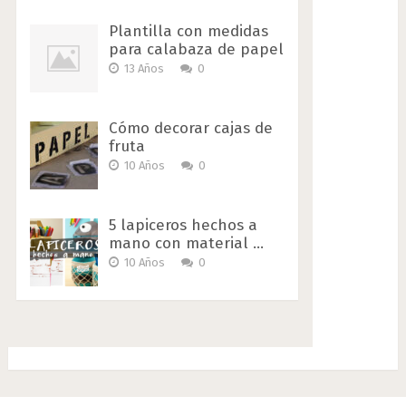
Plantilla con medidas
para calabaza de papel
13 Años
0
Cómo decorar cajas de
fruta
10 Años
0
5 lapiceros hechos a
mano con material …
10 Años
0