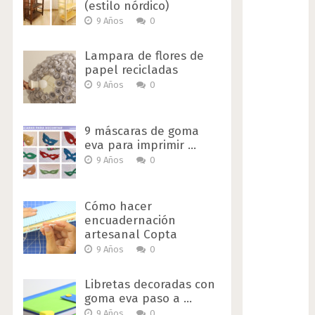
(estilo nórdico)
9 Años
0
Lampara de flores de
papel recicladas
9 Años
0
9 máscaras de goma
eva para imprimir …
9 Años
0
Cómo hacer
encuadernación
artesanal Copta
9 Años
0
Libretas decoradas con
goma eva paso a …
9 Años
0