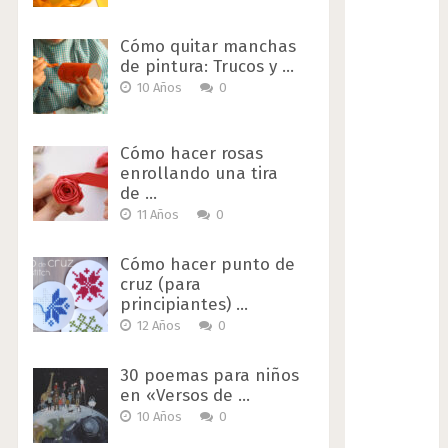
Cómo quitar manchas
de pintura: Trucos y …
10 Años
0
Cómo hacer rosas
enrollando una tira
de …
11 Años
0
Cómo hacer punto de
cruz (para
principiantes) …
12 Años
0
30 poemas para niños
en «Versos de …
10 Años
0