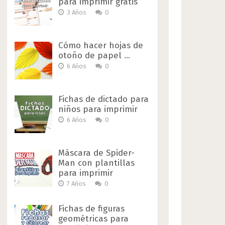
para imprimir gratis
3 Años
0
Cómo hacer hojas de
otoño de papel …
6 Años
0
Fichas de dictado para
niños para imprimir
6 Años
0
Máscara de Spider-
Man con plantillas
para imprimir
7 Años
0
Fichas de figuras
geométricas para