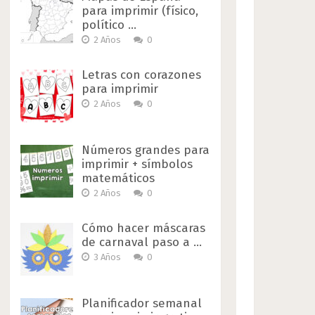
para imprimir (físico,
político …
2 Años
0
Letras con corazones
para imprimir
2 Años
0
Números grandes para
imprimir + símbolos
matemáticos
2 Años
0
Cómo hacer máscaras
de carnaval paso a …
3 Años
0
Planificador semanal