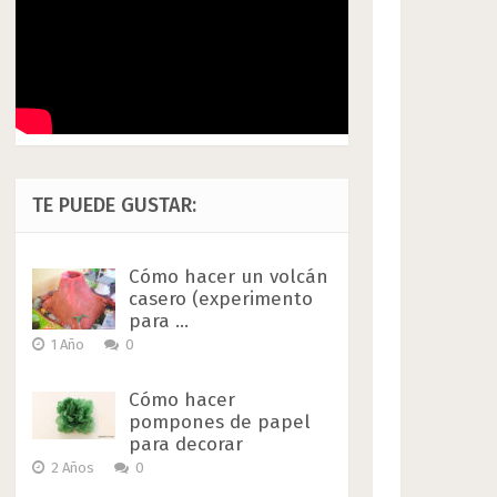
TE PUEDE GUSTAR:
Cómo hacer un volcán
casero (experimento
para …
1 Año
0
Cómo hacer
pompones de papel
para decorar
2 Años
0