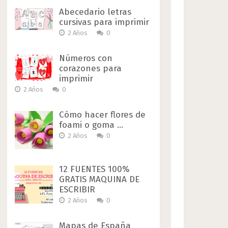
Abecedario letras
cursivas para imprimir
2 Años
0
Números con
corazones para
imprimir
2 Años
0
Cómo hacer flores de
foami o goma …
2 Años
0
12 FUENTES 100%
GRATIS MAQUINA DE
ESCRIBIR
2 Años
0
Mapas de España