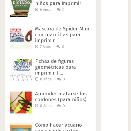
niños para imprimir
6 Años
0
Máscara de Spider-Man
con plantillas para
imprimir
7 Años
0
Fichas de figuras
geométricas para
imprimir | …
8 Años
0
Aprender a atarse los
cordones (para niños)
8 Años
0
Cómo hacer acuario
con caja de cartón …