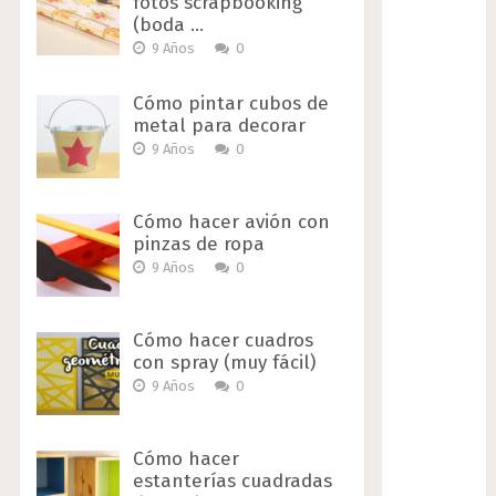
fotos scrapbooking
(boda …
9 Años
0
Cómo pintar cubos de
metal para decorar
9 Años
0
Cómo hacer avión con
pinzas de ropa
9 Años
0
Cómo hacer cuadros
con spray (muy fácil)
9 Años
0
Cómo hacer
estanterías cuadradas