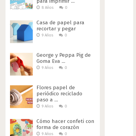
para imprimir …
8 Años
0
Casa de papel para
recortar y pegar
9 Años
0
George y Peppa Pig de
Goma Eva …
9 Años
0
Flores papel de
periódico reciclado
paso a …
9 Años
0
Cómo hacer confeti con
forma de corazón
9 Años
0