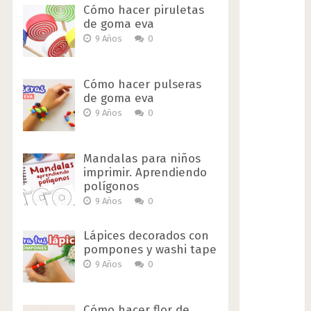
Cómo hacer piruletas
de goma eva
9 Años
0
Cómo hacer pulseras
de goma eva
9 Años
0
Mandalas para niños
imprimir. Aprendiendo
polígonos
9 Años
0
Lápices decorados con
pompones y washi tape
9 Años
0
Cómo hacer flor de