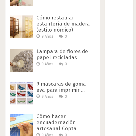
Cómo restaurar
estantería de madera
(estilo nórdico)
9 Años
0
Lampara de flores de
papel recicladas
9 Años
0
9 máscaras de goma
eva para imprimir …
9 Años
0
Cómo hacer
encuadernación
artesanal Copta
9 Años
0