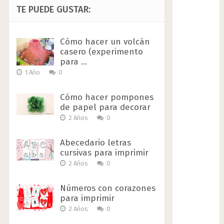
TE PUEDE GUSTAR:
Cómo hacer un volcán
casero (experimento
para …
1 Año
0
Cómo hacer pompones
de papel para decorar
2 Años
0
Abecedario letras
cursivas para imprimir
2 Años
0
Números con corazones
para imprimir
2 Años
0