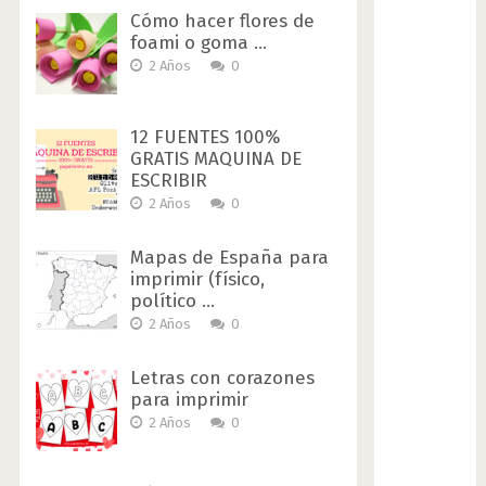
Cómo hacer flores de
foami o goma …
2 Años
0
12 FUENTES 100%
GRATIS MAQUINA DE
ESCRIBIR
2 Años
0
Mapas de España para
imprimir (físico,
político …
2 Años
0
Letras con corazones
para imprimir
2 Años
0