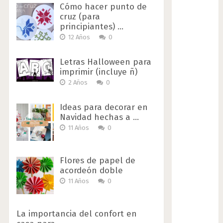
Cómo hacer punto de
cruz (para
principiantes) …
12 Años
0
Letras Halloween para
imprimir (incluye ñ)
2 Años
0
Ideas para decorar en
Navidad hechas a …
11 Años
0
Flores de papel de
acordeón doble
11 Años
0
La importancia del confort en