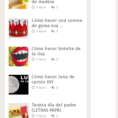
de madera
9 Años
0
Cómo hacer una corona
de goma eva …
9 Años
0
Cómo hacer botella de
la risa
9 Años
0
Cómo hacer luna de
cartón DIY
9 Años
0
Tarjeta día del padre
(LETRAS PAPÁ)
9 Años
0