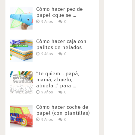
Cómo hacer pez de
papel «que se …
9 Años
0
Cómo hacer caja con
palitos de helados
9 Años
0
“Te quiero… papá,
mamá, abuelo,
abuela…” para …
9 Años
0
Cómo hacer coche de
papel (con plantillas)
9 Años
0