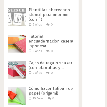
Plantillas abecedario
stencil para imprimir
(con ñ)
9 Años
0
Tutorial
encuadernación casera
japonesa
9 Años
0
Cajas de regalo shaker
(con plantillas y …
9 Años
0
Cómo hacer tulipán de
papel (origami)
10 Años
0