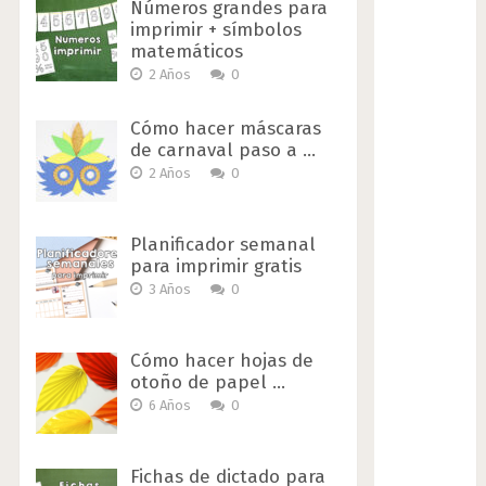
Números grandes para
imprimir + símbolos
matemáticos
2 Años
0
Cómo hacer máscaras
de carnaval paso a …
2 Años
0
Planificador semanal
para imprimir gratis
3 Años
0
Cómo hacer hojas de
otoño de papel …
6 Años
0
Fichas de dictado para