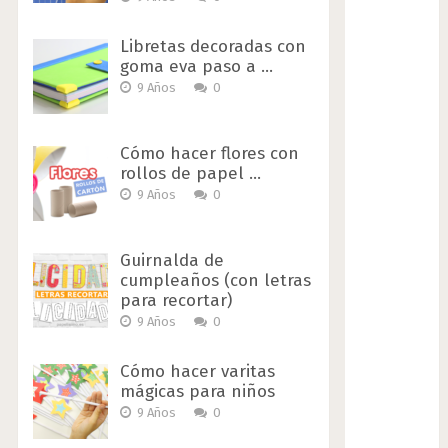
Libretas decoradas con
goma eva paso a …
9 Años
0
Cómo hacer flores con
rollos de papel …
9 Años
0
Guirnalda de
cumpleaños (con letras
para recortar)
9 Años
0
Cómo hacer varitas
mágicas para niños
9 Años
0