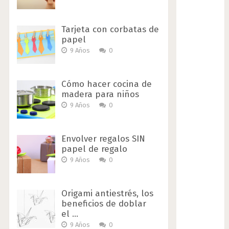
Tarjeta con corbatas de
papel
9 Años
0
Cómo hacer cocina de
madera para niños
9 Años
0
Envolver regalos SIN
papel de regalo
9 Años
0
Origami antiestrés, los
beneficios de doblar
el …
9 Años
0