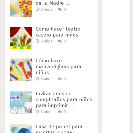
de la Madre …
8 Años
0
Cómo hacer teatro
casero para niños
8 Años
0
Cómo hacer
marcapáginas para
niños
8 Años
0
Invitaciones de
cumpleaños para niños
para imprimir …
8 Años
0
Casa de papel para
recortar y pegar