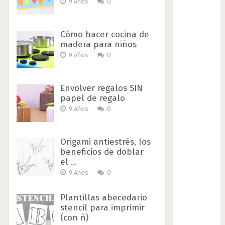
9 Años
0
Cómo hacer cocina de
madera para niños
9 Años
0
Envolver regalos SIN
papel de regalo
9 Años
0
Origami antiestrés, los
beneficios de doblar
el …
9 Años
0
Plantillas abecedario
stencil para imprimir
(con ñ)