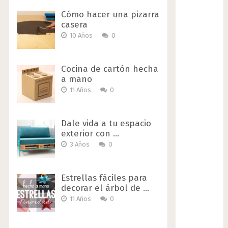
Cómo hacer una pizarra
casera
10 Años
0
Cocina de cartón hecha
a mano
11 Años
0
Dale vida a tu espacio
exterior con …
3 Años
0
Estrellas fáciles para
decorar el árbol de …
11 Años
0