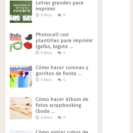
Letras grandes para
imprimir
9 Años
0
Photocall con
plantillas para imprimir
(gafas, bigote …
9 Años
0
Cómo hacer coronas y
gorritos de fiesta …
9 Años
0
Cómo hacer álbum de
fotos scrapbooking
(boda …
9 Años
0
Cómo pintar cubos de