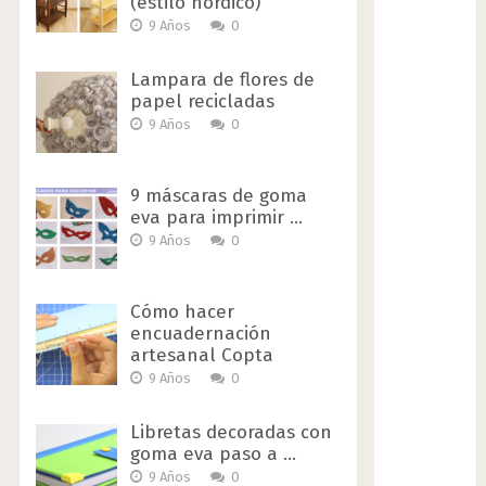
(estilo nórdico)
9 Años
0
Lampara de flores de
papel recicladas
9 Años
0
9 máscaras de goma
eva para imprimir …
9 Años
0
Cómo hacer
encuadernación
artesanal Copta
9 Años
0
Libretas decoradas con
goma eva paso a …
9 Años
0