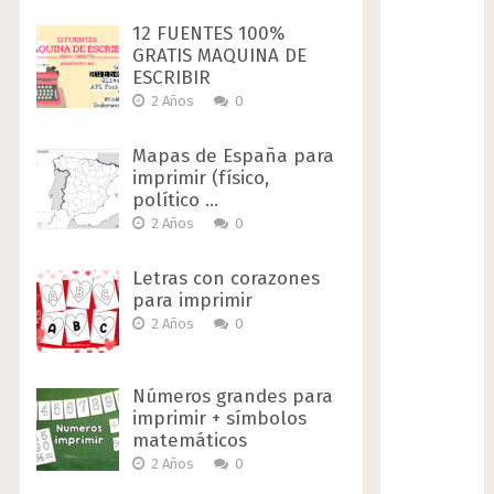
12 FUENTES 100%
GRATIS MAQUINA DE
ESCRIBIR
2 Años
0
Mapas de España para
imprimir (físico,
político …
2 Años
0
Letras con corazones
para imprimir
2 Años
0
Números grandes para
imprimir + símbolos
matemáticos
2 Años
0