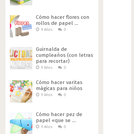
Cómo hacer flores con
rollos de papel …
9 Años
0
Guirnalda de
cumpleaños (con letras
para recortar)
9 Años
0
Cómo hacer varitas
mágicas para niños
9 Años
0
Cómo hacer pez de
papel «que se …
9 Años
0