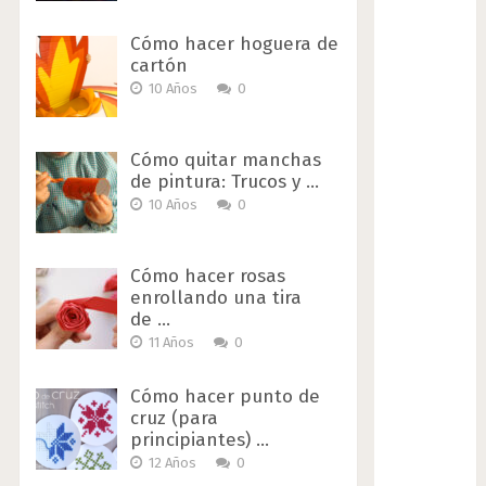
Cómo hacer hoguera de
cartón
10 Años
0
Cómo quitar manchas
de pintura: Trucos y …
10 Años
0
Cómo hacer rosas
enrollando una tira
de …
11 Años
0
Cómo hacer punto de
cruz (para
principiantes) …
12 Años
0