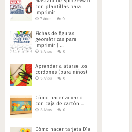
Máscara de Spider-Man
con plantillas para
imprimir
7 Años
0
Fichas de figuras
geométricas para
imprimir | …
8 Años
0
Aprender a atarse los
cordones (para niños)
8 Años
0
Cómo hacer acuario
con caja de cartón …
8 Años
0
Cómo hacer tarjeta Día