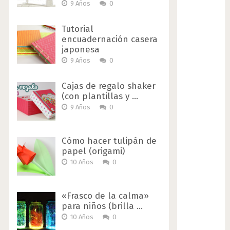
9 Años
0
Tutorial
encuadernación casera
japonesa
9 Años
0
Cajas de regalo shaker
(con plantillas y …
9 Años
0
Cómo hacer tulipán de
papel (origami)
10 Años
0
«Frasco de la calma»
para niños (brilla …
10 Años
0