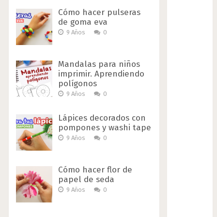
Cómo hacer pulseras
de goma eva
9 Años
0
Mandalas para niños
imprimir. Aprendiendo
polígonos
9 Años
0
Lápices decorados con
pompones y washi tape
9 Años
0
Cómo hacer flor de
papel de seda
9 Años
0