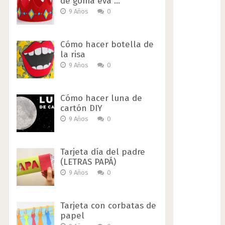
de goma eva …
9 Años
0
Cómo hacer botella de
la risa
9 Años
0
Cómo hacer luna de
cartón DIY
9 Años
0
Tarjeta día del padre
(LETRAS PAPÁ)
9 Años
0
Tarjeta con corbatas de
papel