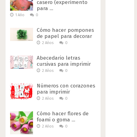
casero (experimento
para …
1 Año
0
Cómo hacer pompones
de papel para decorar
2 Años
0
Abecedario letras
cursivas para imprimir
2 Años
0
Números con corazones
para imprimir
2 Años
0
Cómo hacer flores de
foami o goma …
2 Años
0