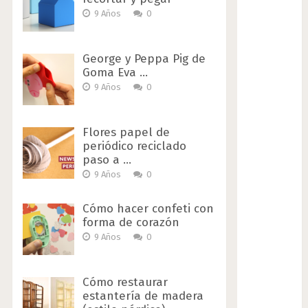
9 Años
0
George y Peppa Pig de
Goma Eva …
9 Años
0
Flores papel de
periódico reciclado
paso a …
9 Años
0
Cómo hacer confeti con
forma de corazón
9 Años
0
Cómo restaurar
estantería de madera