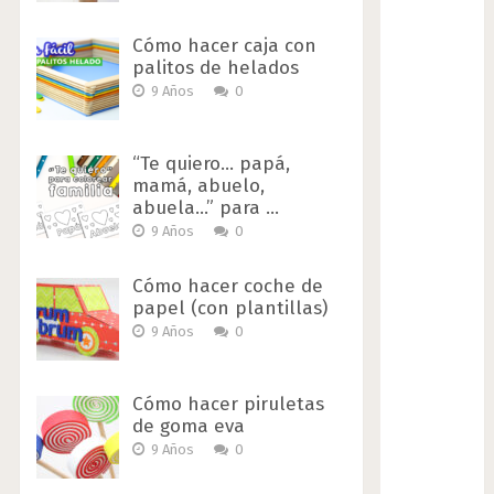
Cómo hacer caja con
palitos de helados
9 Años
0
“Te quiero… papá,
mamá, abuelo,
abuela…” para …
9 Años
0
Cómo hacer coche de
papel (con plantillas)
9 Años
0
Cómo hacer piruletas
de goma eva
9 Años
0