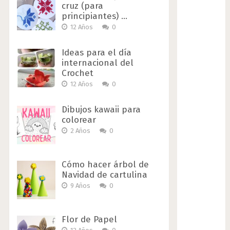
cruz (para
principiantes) …
12 Años
0
Ideas para el día
internacional del
Crochet
12 Años
0
Dibujos kawaii para
colorear
2 Años
0
Cómo hacer árbol de
Navidad de cartulina
9 Años
0
Flor de Papel