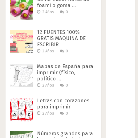
foami o goma …
2 Años
0
12 FUENTES 100%
GRATIS MAQUINA DE
ESCRIBIR
2 Años
0
Mapas de España para
imprimir (físico,
político …
2 Años
0
Letras con corazones
para imprimir
2 Años
0
Números grandes para