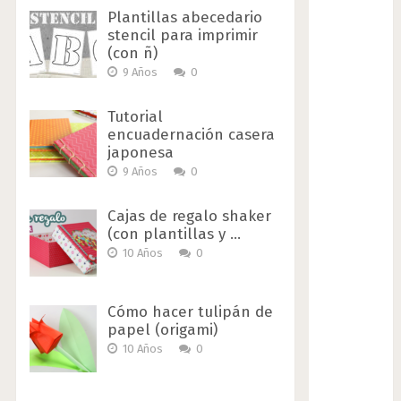
Plantillas abecedario
stencil para imprimir
(con ñ)
9 Años
0
Tutorial
encuadernación casera
japonesa
9 Años
0
Cajas de regalo shaker
(con plantillas y …
10 Años
0
Cómo hacer tulipán de
papel (origami)
10 Años
0