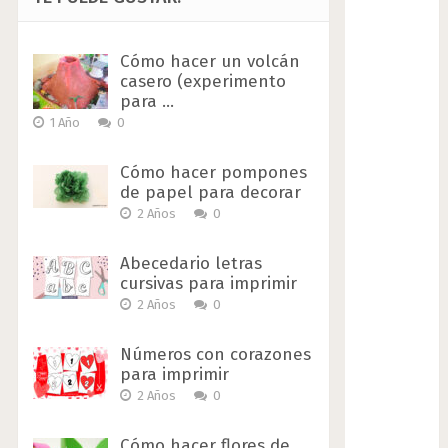
Cómo hacer un volcán
casero (experimento
para …
1 Año
0
Cómo hacer pompones
de papel para decorar
2 Años
0
Abecedario letras
cursivas para imprimir
2 Años
0
Números con corazones
para imprimir
2 Años
0
Cómo hacer flores de