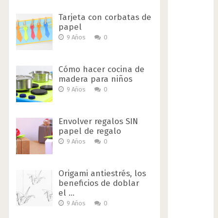
Tarjeta con corbatas de
papel
9 Años
0
Cómo hacer cocina de
madera para niños
9 Años
0
Envolver regalos SIN
papel de regalo
9 Años
0
Origami antiestrés, los
beneficios de doblar
el …
9 Años
0