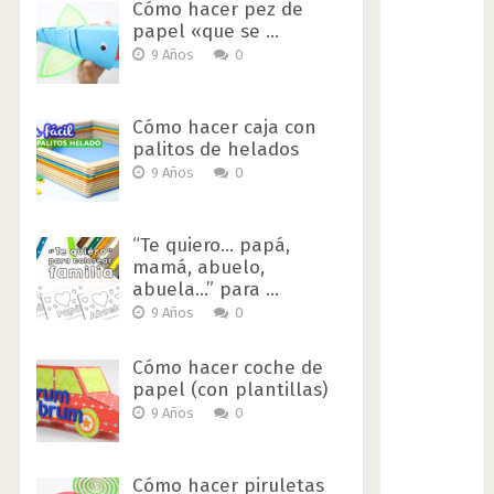
Cómo hacer pez de
papel «que se …
9 Años
0
Cómo hacer caja con
palitos de helados
9 Años
0
“Te quiero… papá,
mamá, abuelo,
abuela…” para …
9 Años
0
Cómo hacer coche de
papel (con plantillas)
9 Años
0
Cómo hacer piruletas