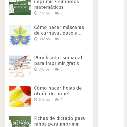
imprimir + símbolos
matemáticos
2 Años
0
Cómo hacer máscaras
de carnaval paso a …
3 Años
0
Planificador semanal
para imprimir gratis
3 Años
0
Cómo hacer hojas de
otoño de papel …
6 Años
0
Fichas de dictado para
niños para imprimir