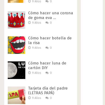
9 Años
0
Cómo hacer una corona
de goma eva …
9 Años
0
Cómo hacer botella de
la risa
9 Años
0
Cómo hacer luna de
cartón DIY
9 Años
0
Tarjeta día del padre
(LETRAS PAPÁ)
9 Años
0