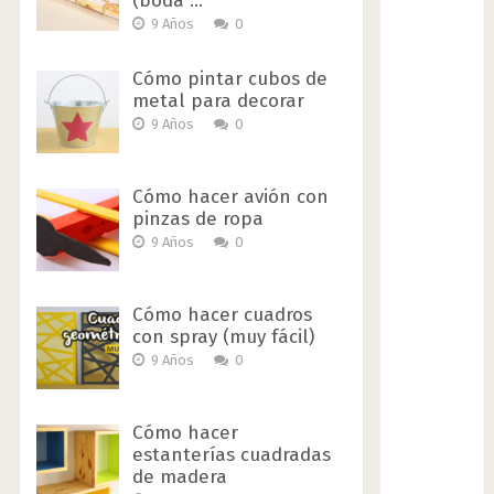
(boda …
9 Años
0
Cómo pintar cubos de
metal para decorar
9 Años
0
Cómo hacer avión con
pinzas de ropa
9 Años
0
Cómo hacer cuadros
con spray (muy fácil)
9 Años
0
Cómo hacer
estanterías cuadradas
de madera