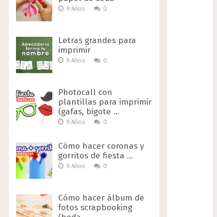
9 Años
0
Letras grandes para
imprimir
9 Años
0
Photocall con
plantillas para imprimir
(gafas, bigote …
9 Años
0
Cómo hacer coronas y
gorritos de fiesta …
9 Años
0
Cómo hacer álbum de
fotos scrapbooking