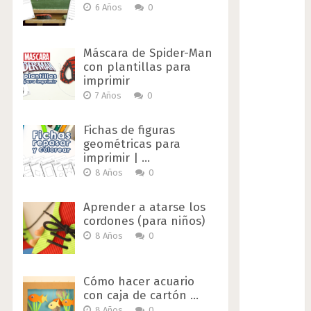
6 Años
0
Máscara de Spider-Man
con plantillas para
imprimir
7 Años
0
Fichas de figuras
geométricas para
imprimir | …
8 Años
0
Aprender a atarse los
cordones (para niños)
8 Años
0
Cómo hacer acuario
con caja de cartón …
8 Años
0