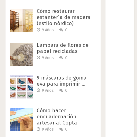
Cómo restaurar
estantería de madera
(estilo nórdico)
9 Años
0
Lampara de flores de
papel recicladas
9 Años
0
9 máscaras de goma
eva para imprimir …
9 Años
0
Cómo hacer
encuadernación
artesanal Copta
9 Años
0