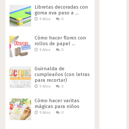
Libretas decoradas con
goma eva paso a …
9 Años
0
Cómo hacer flores con
rollos de papel …
9 Años
0
Guirnalda de
cumpleaños (con letras
para recortar)
9 Años
0
Cómo hacer varitas
mágicas para niños
9 Años
0