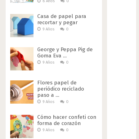
8 Años
0
Casa de papel para
recortar y pegar
9 Años
0
George y Peppa Pig de
Goma Eva …
9 Años
0
Flores papel de
periódico reciclado
paso a …
9 Años
0
Cómo hacer confeti con
forma de corazón
9 Años
0