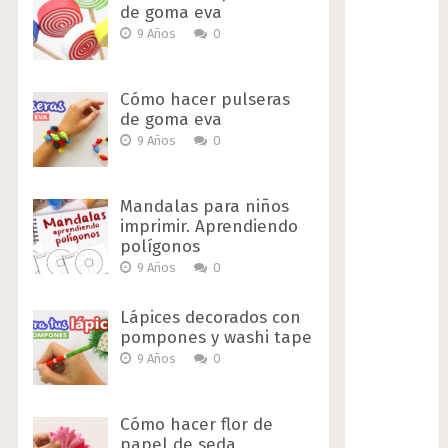
de goma eva
9 Años
0
Cómo hacer pulseras
de goma eva
9 Años
0
Mandalas para niños
imprimir. Aprendiendo
polígonos
9 Años
0
Lápices decorados con
pompones y washi tape
9 Años
0
Cómo hacer flor de
papel de seda