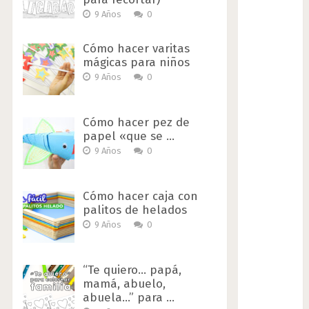
9 Años
0
Cómo hacer varitas
mágicas para niños
9 Años
0
Cómo hacer pez de
papel «que se …
9 Años
0
Cómo hacer caja con
palitos de helados
9 Años
0
“Te quiero… papá,
mamá, abuelo,
abuela…” para …