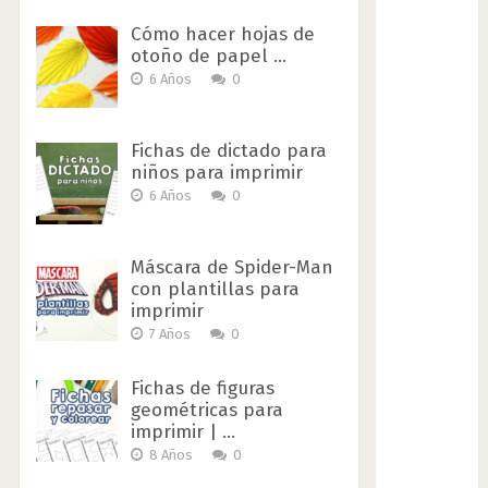
Cómo hacer hojas de
otoño de papel …
6 Años
0
Fichas de dictado para
niños para imprimir
6 Años
0
Máscara de Spider-Man
con plantillas para
imprimir
7 Años
0
Fichas de figuras
geométricas para
imprimir | …
8 Años
0