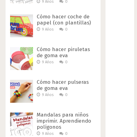
9 Años
0
Cómo hacer coche de
papel (con plantillas)
9 Años
0
Cómo hacer piruletas
de goma eva
9 Años
0
Cómo hacer pulseras
de goma eva
9 Años
0
Mandalas para niños
imprimir. Aprendiendo
polígonos
9 Años
0