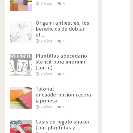
9 Años
0
Origami antiestrés, los
beneficios de doblar
el …
9 Años
0
Plantillas abecedario
stencil para imprimir
(con ñ)
9 Años
0
Tutorial
encuadernación casera
japonesa
9 Años
0
Cajas de regalo shaker
(con plantillas y …