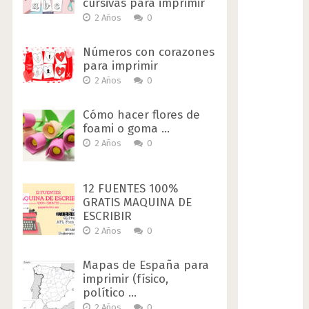
cursivas para imprimir
2 Años
0
Números con corazones
para imprimir
2 Años
0
Cómo hacer flores de
foami o goma …
2 Años
0
12 FUENTES 100%
GRATIS MAQUINA DE
ESCRIBIR
2 Años
0
Mapas de España para
imprimir (físico,
político …
2 Años
0