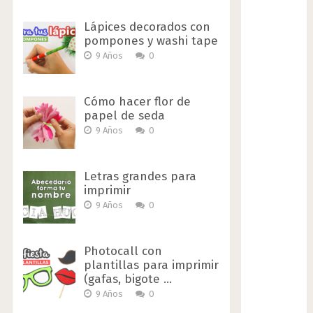
Lápices decorados con
pompones y washi tape
9 Años
0
Cómo hacer flor de
papel de seda
9 Años
0
Letras grandes para
imprimir
9 Años
0
Photocall con
plantillas para imprimir
(gafas, bigote …
9 Años
0