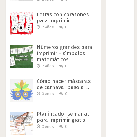
Letras con corazones
para imprimir
2 Años
0
Números grandes para
imprimir + símbolos
matemáticos
2 Años
0
Cómo hacer máscaras
de carnaval paso a …
3 Años
0
Planificador semanal
para imprimir gratis
3 Años
0