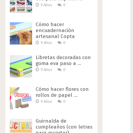
9 Años
0
Cómo hacer
encuadernación
artesanal Copta
9 Años
0
Libretas decoradas con
goma eva paso a …
9 Años
0
Cómo hacer flores con
rollos de papel …
9 Años
0
Guirnalda de
cumpleaños (con letras
para recortar)