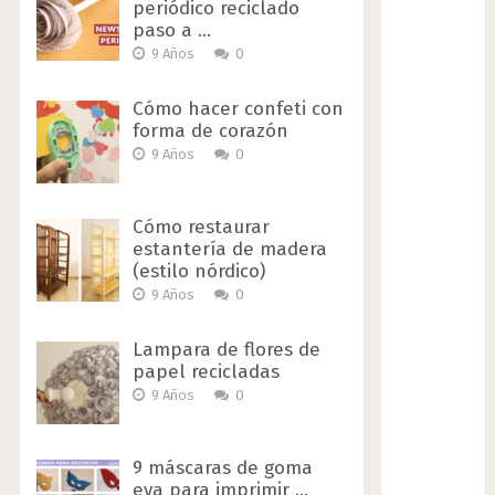
periódico reciclado
paso a …
9 Años
0
Cómo hacer confeti con
forma de corazón
9 Años
0
Cómo restaurar
estantería de madera
(estilo nórdico)
9 Años
0
Lampara de flores de
papel recicladas
9 Años
0
9 máscaras de goma
eva para imprimir …