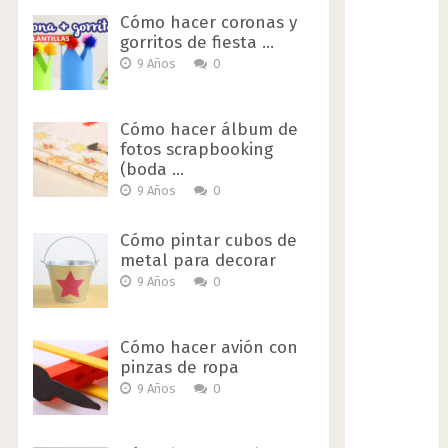
Cómo hacer coronas y
gorritos de fiesta …
9 Años
0
Cómo hacer álbum de
fotos scrapbooking
(boda …
9 Años
0
Cómo pintar cubos de
metal para decorar
9 Años
0
Cómo hacer avión con
pinzas de ropa
9 Años
0