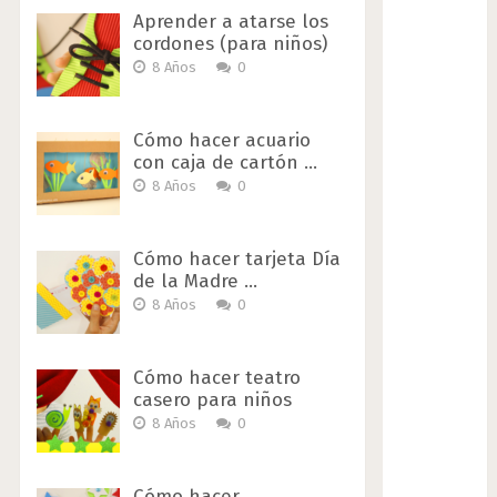
Aprender a atarse los
cordones (para niños)
8 Años
0
Cómo hacer acuario
con caja de cartón …
8 Años
0
Cómo hacer tarjeta Día
de la Madre …
8 Años
0
Cómo hacer teatro
casero para niños
8 Años
0
Cómo hacer