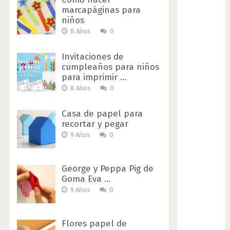
marcapáginas para
niños
8 Años
0
Invitaciones de
cumpleaños para niños
para imprimir …
8 Años
0
Casa de papel para
recortar y pegar
9 Años
0
George y Peppa Pig de
Goma Eva …
9 Años
0
Flores papel de