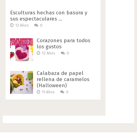
Esculturas hechas con basura y
sus espectaculares …
12 Años
0
Corazones para todos
los gustos
12 Años
0
Calabaza de papel
rellena de caramelos
(Halloween)
11 Años
0