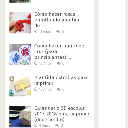
Cómo hacer rosas
enrollando una tira
de …
11 Años
0
Cómo hacer punto de
cruz (para
principiantes) …
12 Años
0
Plantilla estrellas para
imprimir
12 Años
0
Calendario 3D escolar
2017-2018 para imprimir
(dodecaedro)
9 Años
0