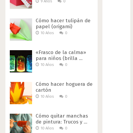
9 Años
0
Cómo hacer tulipán de
papel (origami)
10 Años
0
«Frasco de la calma»
para niños (brilla …
10 Años
0
Cómo hacer hoguera de
cartón
10 Años
0
Cómo quitar manchas
de pintura: Trucos y …
10 Años
0