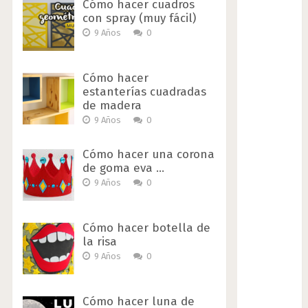
Cómo hacer cuadros
con spray (muy fácil)
9 Años
0
Cómo hacer
estanterías cuadradas
de madera
9 Años
0
Cómo hacer una corona
de goma eva …
9 Años
0
Cómo hacer botella de
la risa
9 Años
0
Cómo hacer luna de