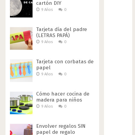
cartón DIY
9 Años
0
Tarjeta día del padre
(LETRAS PAPÁ)
9 Años
0
Tarjeta con corbatas de
papel
9 Años
0
Cómo hacer cocina de
madera para niños
9 Años
0
Envolver regalos SIN
papel de regalo