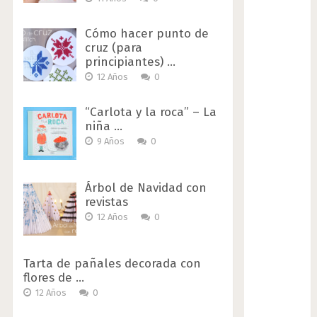
Cómo hacer punto de
cruz (para
principiantes) …
12 Años
0
“Carlota y la roca” – La
niña …
9 Años
0
Árbol de Navidad con
revistas
12 Años
0
Tarta de pañales decorada con
flores de …
12 Años
0