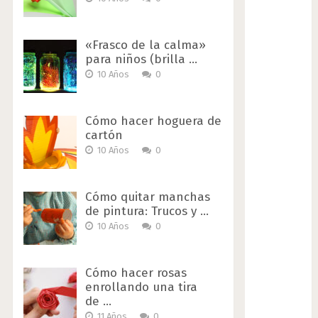
«Frasco de la calma»
para niños (brilla …
10 Años
0
Cómo hacer hoguera de
cartón
10 Años
0
Cómo quitar manchas
de pintura: Trucos y …
10 Años
0
Cómo hacer rosas
enrollando una tira
de …
11 Años
0