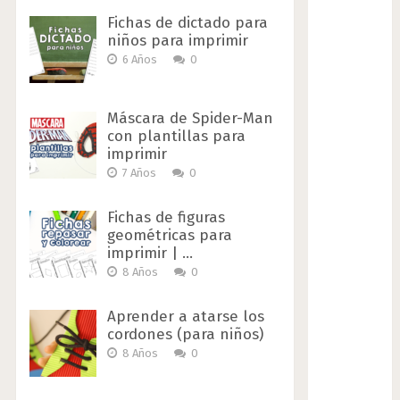
Fichas de dictado para
niños para imprimir
6 Años
0
Máscara de Spider-Man
con plantillas para
imprimir
7 Años
0
Fichas de figuras
geométricas para
imprimir | …
8 Años
0
Aprender a atarse los
cordones (para niños)
8 Años
0