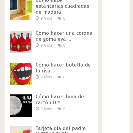
Cómo hacer
estanterías cuadradas
de madera
9 Años
0
Cómo hacer una corona
de goma eva …
9 Años
0
Cómo hacer botella de
la risa
9 Años
0
Cómo hacer luna de
cartón DIY
9 Años
0
Tarjeta día del padre