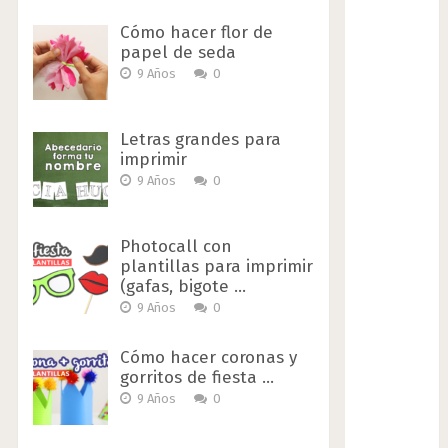
Cómo hacer flor de
papel de seda
9 Años
0
Letras grandes para
imprimir
9 Años
0
Photocall con
plantillas para imprimir
(gafas, bigote …
9 Años
0
Cómo hacer coronas y
gorritos de fiesta …
9 Años
0