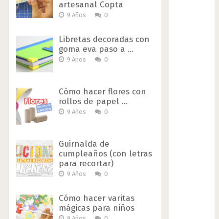
artesanal Copta
9 Años
0
Libretas decoradas con
goma eva paso a …
9 Años
0
Cómo hacer flores con
rollos de papel …
9 Años
0
Guirnalda de
cumpleaños (con letras
para recortar)
9 Años
0
Cómo hacer varitas
mágicas para niños
9 Años
0