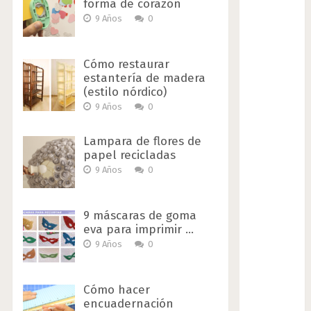
forma de corazón
9 Años
0
Cómo restaurar
estantería de madera
(estilo nórdico)
9 Años
0
Lampara de flores de
papel recicladas
9 Años
0
9 máscaras de goma
eva para imprimir …
9 Años
0
Cómo hacer
encuadernación