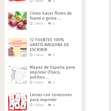
2 Años
0
Cómo hacer flores de
foami o goma …
2 Años
0
12 FUENTES 100%
GRATIS MAQUINA DE
ESCRIBIR
2 Años
0
Mapas de España para
imprimir (físico,
político …
2 Años
0
Letras con corazones
para imprimir
2 Años
0