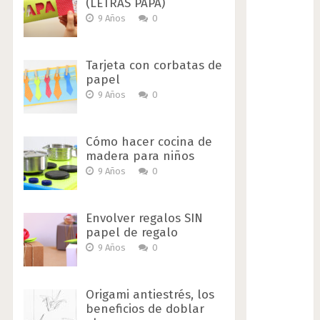
(LETRAS PAPÁ)
9 Años
0
Tarjeta con corbatas de
papel
9 Años
0
Cómo hacer cocina de
madera para niños
9 Años
0
Envolver regalos SIN
papel de regalo
9 Años
0
Origami antiestrés, los
beneficios de doblar