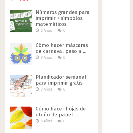
Números grandes para
imprimir + símbolos
matemáticos
2 Años
0
Cómo hacer máscaras
de carnaval paso a …
3 Años
0
Planificador semanal
para imprimir gratis
3 Años
0
Cómo hacer hojas de
otoño de papel …
6 Años
0