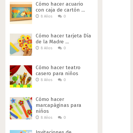
Cómo hacer acuario
con caja de cartón …
8 Años
0
Cómo hacer tarjeta Día
de la Madre …
8 Años
0
Cómo hacer teatro
casero para niños
8 Años
0
Cómo hacer
marcapáginas para
niños
8 Años
0
Invitaciones de