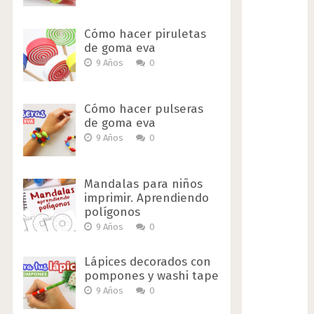
Cómo hacer piruletas
de goma eva
9 Años
0
Cómo hacer pulseras
de goma eva
9 Años
0
Mandalas para niños
imprimir. Aprendiendo
polígonos
9 Años
0
Lápices decorados con
pompones y washi tape
9 Años
0