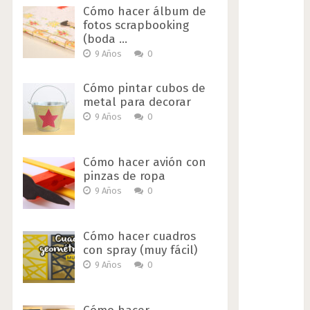
Cómo hacer álbum de
fotos scrapbooking
(boda …
9 Años
0
Cómo pintar cubos de
metal para decorar
9 Años
0
Cómo hacer avión con
pinzas de ropa
9 Años
0
Cómo hacer cuadros
con spray (muy fácil)
9 Años
0