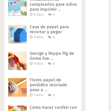
cumpleaños para niños
para imprimir …
8 Años
0
Casa de papel para
recortar y pegar
9 Años
0
George y Peppa Pig de
Goma Eva …
9 Años
0
Flores papel de
periódico reciclado
paso a …
9 Años
0
Cómo hacer confeti con