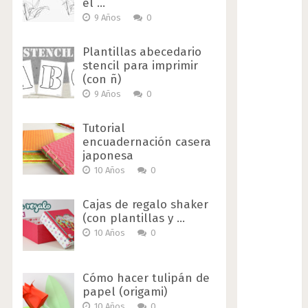
el …
9 Años
0
Plantillas abecedario
stencil para imprimir
(con ñ)
9 Años
0
Tutorial
encuadernación casera
japonesa
10 Años
0
Cajas de regalo shaker
(con plantillas y …
10 Años
0
Cómo hacer tulipán de
papel (origami)
10 Años
0