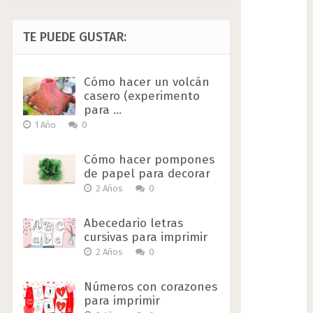
TE PUEDE GUSTAR:
Cómo hacer un volcán
casero (experimento
para …
1 Año
0
Cómo hacer pompones
de papel para decorar
2 Años
0
Abecedario letras
cursivas para imprimir
2 Años
0
Números con corazones
para imprimir