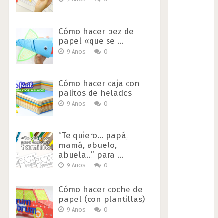
Cómo hacer pez de
papel «que se …
9 Años
0
Cómo hacer caja con
palitos de helados
9 Años
0
“Te quiero… papá,
mamá, abuelo,
abuela…” para …
9 Años
0
Cómo hacer coche de
papel (con plantillas)
9 Años
0