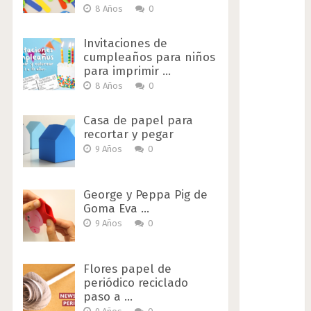
8 Años
0
Invitaciones de
cumpleaños para niños
para imprimir …
8 Años
0
Casa de papel para
recortar y pegar
9 Años
0
George y Peppa Pig de
Goma Eva …
9 Años
0
Flores papel de
periódico reciclado
paso a …