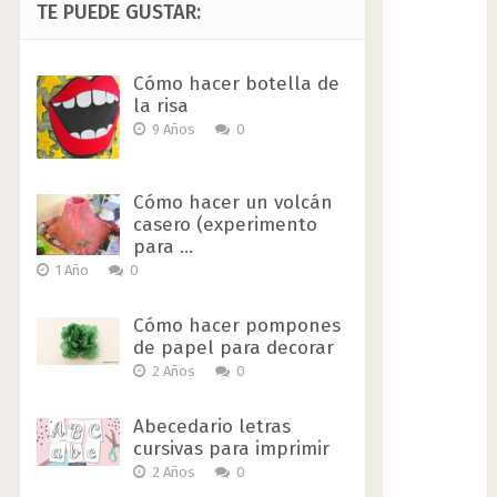
TE PUEDE GUSTAR:
Cómo hacer botella de
la risa
9 Años
0
Cómo hacer un volcán
casero (experimento
para …
1 Año
0
Cómo hacer pompones
de papel para decorar
2 Años
0
Abecedario letras
cursivas para imprimir
2 Años
0