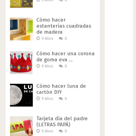
Cómo hacer
estanterías cuadradas
de madera
9 Años
0
Cómo hacer una corona
de goma eva …
9 Años
0
Cómo hacer luna de
cartón DIY
9 Años
0
Tarjeta día del padre
(LETRAS PAPÁ)
9 Años
0