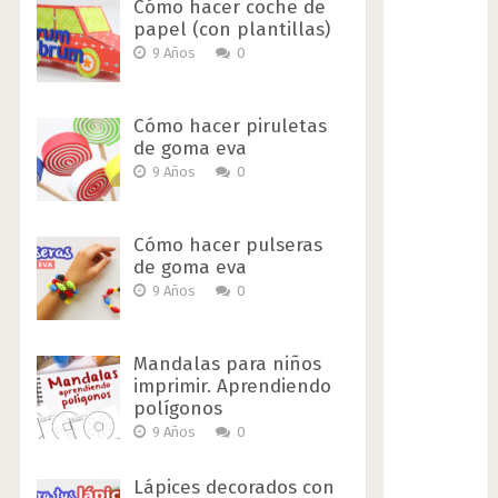
Cómo hacer coche de
papel (con plantillas)
9 Años
0
Cómo hacer piruletas
de goma eva
9 Años
0
Cómo hacer pulseras
de goma eva
9 Años
0
Mandalas para niños
imprimir. Aprendiendo
polígonos
9 Años
0
Lápices decorados con