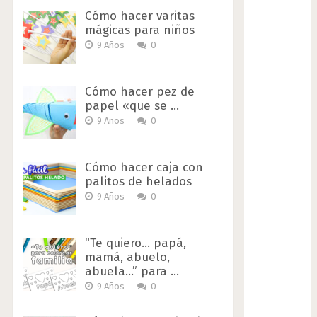
Cómo hacer varitas
mágicas para niños
9 Años
0
Cómo hacer pez de
papel «que se …
9 Años
0
Cómo hacer caja con
palitos de helados
9 Años
0
“Te quiero… papá,
mamá, abuelo,
abuela…” para …
9 Años
0