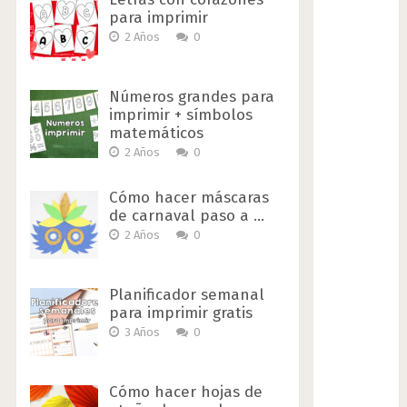
para imprimir
2 Años
0
Números grandes para
imprimir + símbolos
matemáticos
2 Años
0
Cómo hacer máscaras
de carnaval paso a …
2 Años
0
Planificador semanal
para imprimir gratis
3 Años
0
Cómo hacer hojas de