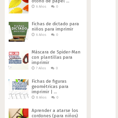
otoño de papel …
6 Años
0
Fichas de dictado para
niños para imprimir
6 Años
0
Máscara de Spider-Man
con plantillas para
imprimir
7 Años
0
Fichas de figuras
geométricas para
imprimir | …
8 Años
0
Aprender a atarse los
cordones (para niños)