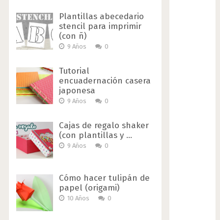
Plantillas abecedario
stencil para imprimir
(con ñ)
9 Años
0
Tutorial
encuadernación casera
japonesa
9 Años
0
Cajas de regalo shaker
(con plantillas y …
9 Años
0
Cómo hacer tulipán de
papel (origami)
10 Años
0