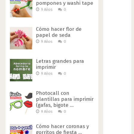
pompones y washi tape
9 Años
0
Cómo hacer flor de
papel de seda
9 Años
0
Letras grandes para
imprimir
9 Años
0
Photocall con
plantillas para imprimir
(gafas, bigote …
9 Años
0
Cómo hacer coronas y
gorritos de fiesta …