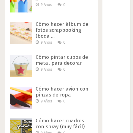
9 Años
0
Cómo hacer álbum de
fotos scrapbooking
(boda …
9 Años
0
Cómo pintar cubos de
metal para decorar
9 Años
0
Cómo hacer avión con
pinzas de ropa
9 Años
0
Cómo hacer cuadros
con spray (muy fácil)
9 Años
0