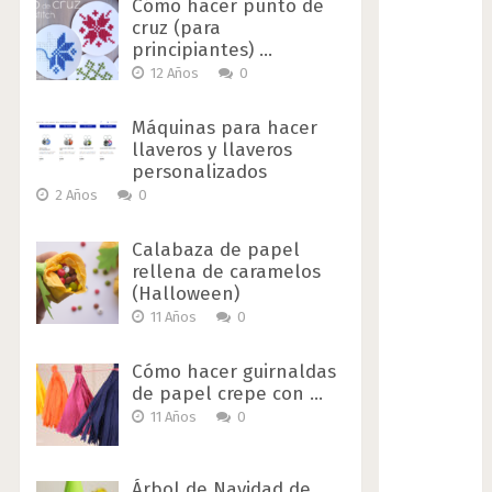
Cómo hacer punto de
cruz (para
principiantes) …
12 Años
0
Máquinas para hacer
llaveros y llaveros
personalizados
2 Años
0
Calabaza de papel
rellena de caramelos
(Halloween)
11 Años
0
Cómo hacer guirnaldas
de papel crepe con …
11 Años
0
Árbol de Navidad de