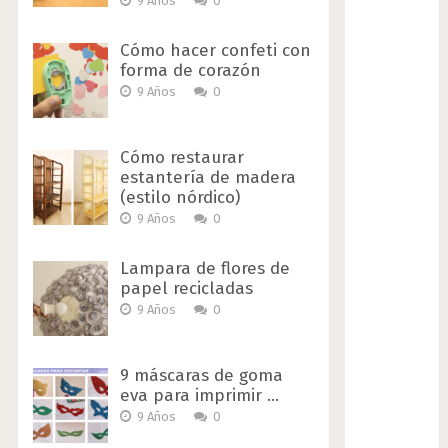
9 Años
0
Cómo hacer confeti con
forma de corazón
9 Años
0
Cómo restaurar
estantería de madera
(estilo nórdico)
9 Años
0
Lampara de flores de
papel recicladas
9 Años
0
9 máscaras de goma
eva para imprimir …
9 Años
0