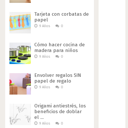
Tarjeta con corbatas de
papel
9 Años
0
Cómo hacer cocina de
madera para niños
9 Años
0
Envolver regalos SIN
papel de regalo
9 Años
0
Origami antiestrés, los
beneficios de doblar
el …
9 Años
0