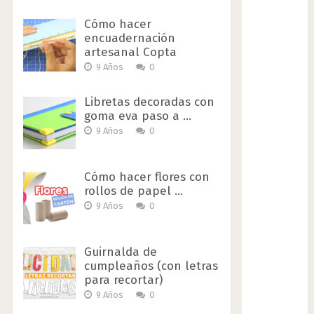
Cómo hacer
encuadernación
artesanal Copta
9 Años
0
Libretas decoradas con
goma eva paso a …
9 Años
0
Cómo hacer flores con
rollos de papel …
9 Años
0
Guirnalda de
cumpleaños (con letras
para recortar)
9 Años
0