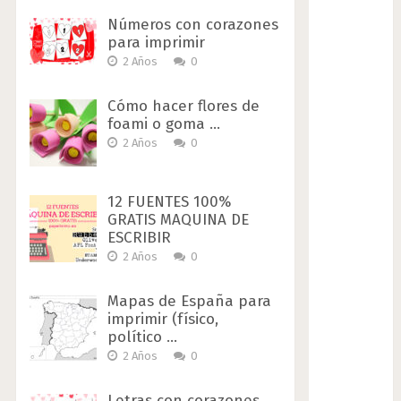
Números con corazones
para imprimir
2 Años
0
Cómo hacer flores de
foami o goma …
2 Años
0
12 FUENTES 100%
GRATIS MAQUINA DE
ESCRIBIR
2 Años
0
Mapas de España para
imprimir (físico,
político …
2 Años
0
Letras con corazones