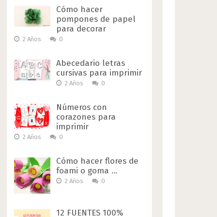
Cómo hacer
pompones de papel
para decorar
2 Años
0
Abecedario letras
cursivas para imprimir
2 Años
0
Números con
corazones para
imprimir
2 Años
0
Cómo hacer flores de
foami o goma …
2 Años
0
12 FUENTES 100%