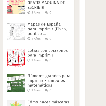
GRATIS MAQUINA DE
ESCRIBIR
2 Años
0
Mapas de España
para imprimir (físico,
político …
2 Años
0
Letras con corazones
para imprimir
2 Años
0
Números grandes para
imprimir + símbolos
matemáticos
2 Años
0
Cómo hacer máscaras