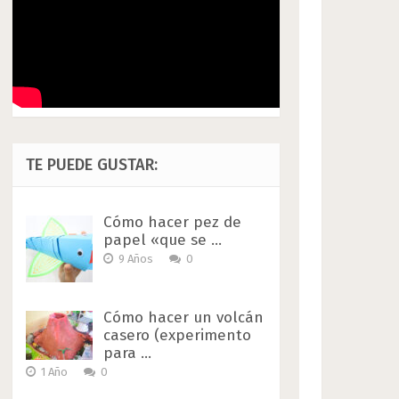
TE PUEDE GUSTAR:
Cómo hacer pez de
papel «que se …
9 Años
0
Cómo hacer un volcán
casero (experimento
para …
1 Año
0