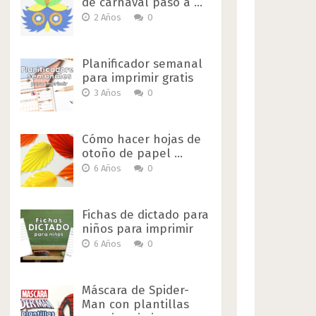
de carnaval paso a …
2 Años
0
Planificador semanal
para imprimir gratis
3 Años
0
Cómo hacer hojas de
otoño de papel …
6 Años
0
Fichas de dictado para
niños para imprimir
6 Años
0
Máscara de Spider-
Man con plantillas