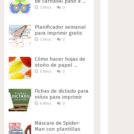
de carnaval paso a …
3 Años
0
Planificador semanal
para imprimir gratis
3 Años
0
Cómo hacer hojas de
otoño de papel …
6 Años
0
Fichas de dictado para
niños para imprimir
6 Años
0
Máscara de Spider-
Man con plantillas