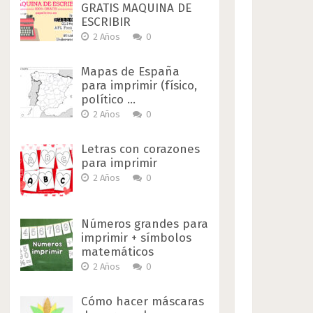
GRATIS MAQUINA DE
ESCRIBIR
2 Años
0
Mapas de España
para imprimir (físico,
político …
2 Años
0
Letras con corazones
para imprimir
2 Años
0
Números grandes para
imprimir + símbolos
matemáticos
2 Años
0
Cómo hacer máscaras