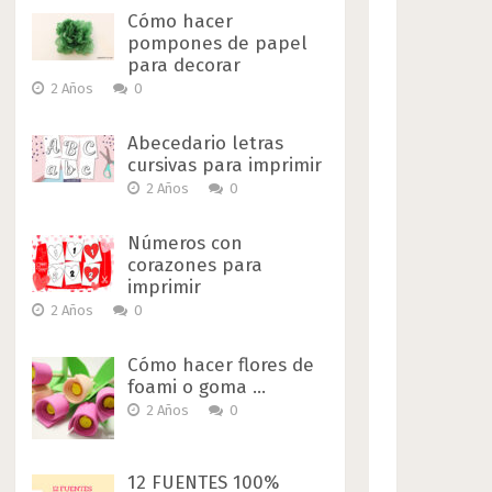
Cómo hacer
pompones de papel
para decorar
2 Años
0
Abecedario letras
cursivas para imprimir
2 Años
0
Números con
corazones para
imprimir
2 Años
0
Cómo hacer flores de
foami o goma …
2 Años
0
12 FUENTES 100%