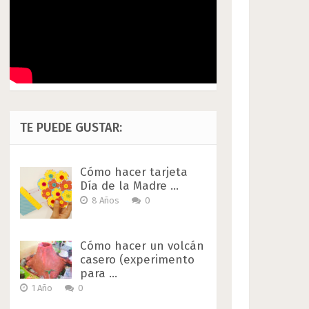
TE PUEDE GUSTAR:
Cómo hacer tarjeta
Día de la Madre …
8 Años
0
Cómo hacer un volcán
casero (experimento
para …
1 Año
0