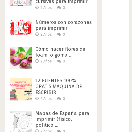
cursivas para imprimir
2 Años
0
Números con corazones
para imprimir
2 Años
0
Cómo hacer flores de
foami o goma …
2 Años
0
12 FUENTES 100%
GRATIS MAQUINA DE
ESCRIBIR
2 Años
0
Mapas de España para
imprimir (físico,
político …
2 Años
0