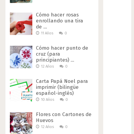
Cómo hacer rosas
enrollando una tira
de …
11 Años
0
Cómo hacer punto de
cruz (para
principiantes) …
12 Años
0
Carta Papá Noel para
imprimir (bilingüe
español-inglés)
10 Años
0
Flores con Cartones de
Huevos
12 Años
0