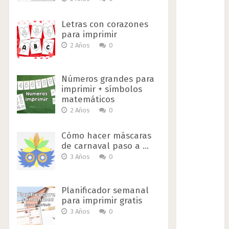
Letras con corazones
para imprimir
2 Años
0
Números grandes para
imprimir + símbolos
matemáticos
2 Años
0
Cómo hacer máscaras
de carnaval paso a …
3 Años
0
Planificador semanal
para imprimir gratis
3 Años
0