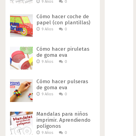
9 Años
0
Cómo hacer coche de
papel (con plantillas)
9 Años
0
Cómo hacer piruletas
de goma eva
9 Años
0
Cómo hacer pulseras
de goma eva
9 Años
0
Mandalas para niños
imprimir. Aprendiendo
polígonos
9 Años
0