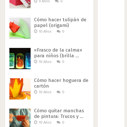
9 Años
0
Cómo hacer tulipán de
papel (origami)
10 Años
0
«Frasco de la calma»
para niños (brilla …
10 Años
0
Cómo hacer hoguera de
cartón
10 Años
0
Cómo quitar manchas
de pintura: Trucos y …
10 Años
0