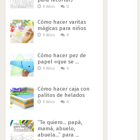
9 Años
0
Cómo hacer varitas
mágicas para niños
9 Años
0
Cómo hacer pez de
papel «que se …
9 Años
0
Cómo hacer caja con
palitos de helados
9 Años
0
“Te quiero… papá,
mamá, abuelo,
abuela…” para …