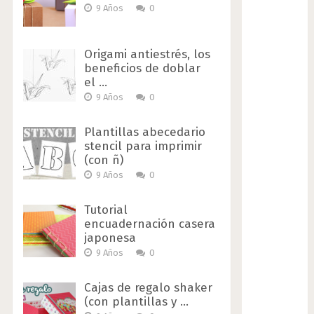
9 Años
0
Origami antiestrés, los
beneficios de doblar
el …
9 Años
0
Plantillas abecedario
stencil para imprimir
(con ñ)
9 Años
0
Tutorial
encuadernación casera
japonesa
9 Años
0
Cajas de regalo shaker
(con plantillas y …