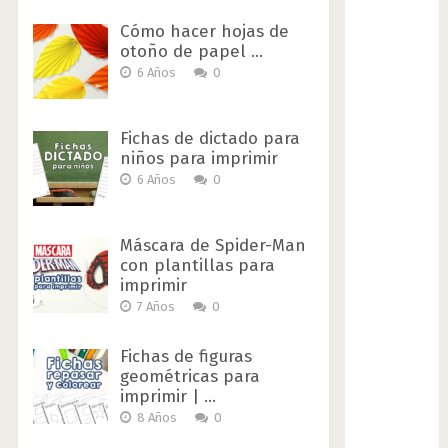
Cómo hacer hojas de
otoño de papel …
6 Años
0
Fichas de dictado para
niños para imprimir
6 Años
0
Máscara de Spider-Man
con plantillas para
imprimir
7 Años
0
Fichas de figuras
geométricas para
imprimir | …
8 Años
0