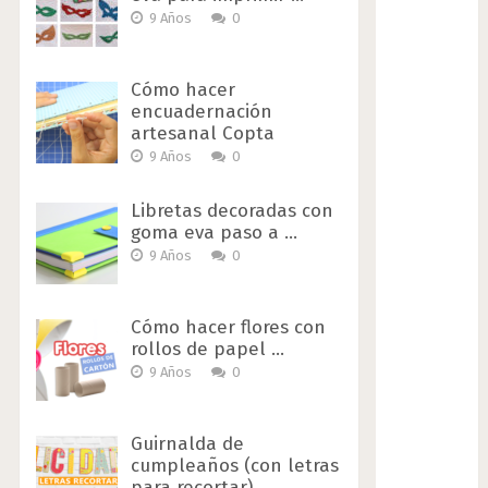
9 Años
0
Cómo hacer
encuadernación
artesanal Copta
9 Años
0
Libretas decoradas con
goma eva paso a …
9 Años
0
Cómo hacer flores con
rollos de papel …
9 Años
0
Guirnalda de
cumpleaños (con letras
para recortar)