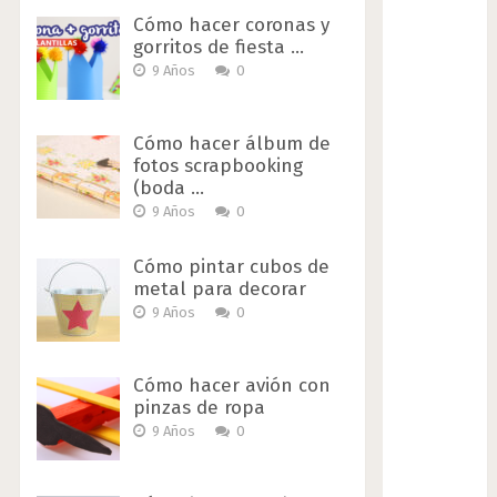
Cómo hacer coronas y
gorritos de fiesta …
9 Años
0
Cómo hacer álbum de
fotos scrapbooking
(boda …
9 Años
0
Cómo pintar cubos de
metal para decorar
9 Años
0
Cómo hacer avión con
pinzas de ropa
9 Años
0