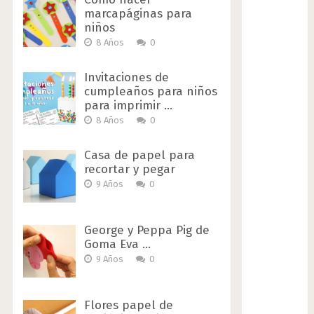
marcapáginas para
niños
8 Años
0
Invitaciones de
cumpleaños para niños
para imprimir …
8 Años
0
Casa de papel para
recortar y pegar
9 Años
0
George y Peppa Pig de
Goma Eva …
9 Años
0
Flores papel de