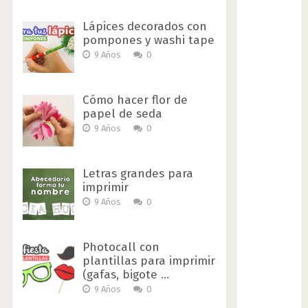
Lápices decorados con
pompones y washi tape
9 Años
0
Cómo hacer flor de
papel de seda
9 Años
0
Letras grandes para
imprimir
9 Años
0
Photocall con
plantillas para imprimir
(gafas, bigote …
9 Años
0