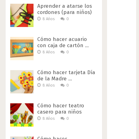
Aprender a atarse los
cordones (para niños)
8 Años
0
Cómo hacer acuario
con caja de cartón …
8 Años
0
Cómo hacer tarjeta Día
de la Madre …
8 Años
0
Cómo hacer teatro
casero para niños
8 Años
0
Cómo hacer