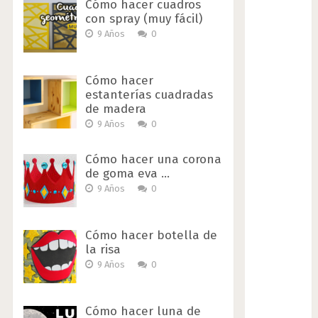
Cómo hacer cuadros
con spray (muy fácil)
9 Años
0
Cómo hacer
estanterías cuadradas
de madera
9 Años
0
Cómo hacer una corona
de goma eva …
9 Años
0
Cómo hacer botella de
la risa
9 Años
0
Cómo hacer luna de