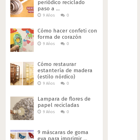
periódico reciclado
paso a …
9 Años
0
Cómo hacer confeti con
forma de corazón
9 Años
0
Cómo restaurar
estantería de madera
(estilo nórdico)
9 Años
0
Lampara de flores de
papel recicladas
9 Años
0
9 máscaras de goma
eva para imprimir …