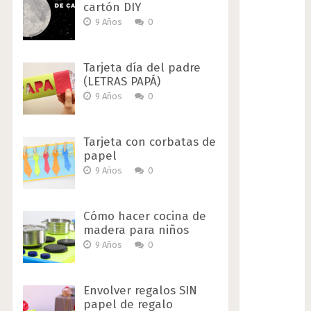
cartón DIY
9 Años
0
Tarjeta día del padre
(LETRAS PAPÁ)
9 Años
0
Tarjeta con corbatas de
papel
9 Años
0
Cómo hacer cocina de
madera para niños
9 Años
0
Envolver regalos SIN
papel de regalo