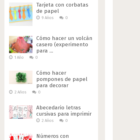
Tarjeta con corbatas
de papel
9 Años
0
Cómo hacer un volcán
casero (experimento
para …
1 Año
0
Cómo hacer
pompones de papel
para decorar
2 Años
0
Abecedario letras
cursivas para imprimir
2 Años
0
Números con