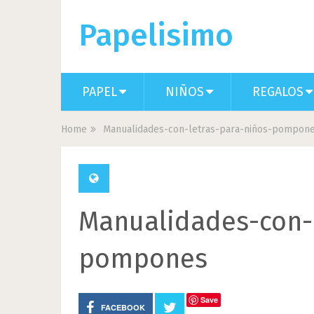
Papelisimo
PAPEL
NIÑOS
REGALOS
Home
Manualidades-con-letras-para-niños-pompon
Manualidades-con-l
pompones
Save
FACEBOOK