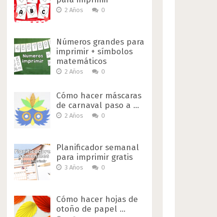
2 Años
0
Números grandes para
imprimir + símbolos
matemáticos
2 Años
0
Cómo hacer máscaras
de carnaval paso a …
2 Años
0
Planificador semanal
para imprimir gratis
3 Años
0
Cómo hacer hojas de
otoño de papel …