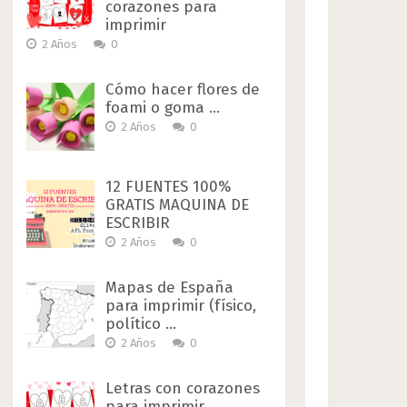
corazones para
imprimir
2 Años
0
Cómo hacer flores de
foami o goma …
2 Años
0
12 FUENTES 100%
GRATIS MAQUINA DE
ESCRIBIR
2 Años
0
Mapas de España
para imprimir (físico,
político …
2 Años
0
Letras con corazones
para imprimir