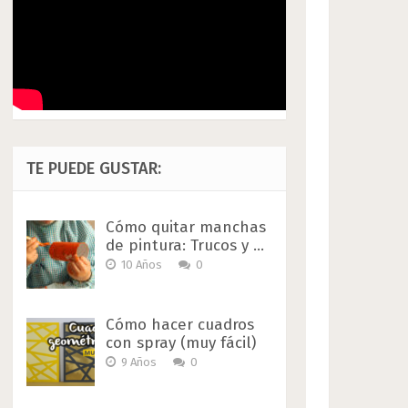
TE PUEDE GUSTAR:
Cómo quitar manchas
de pintura: Trucos y …
10 Años
0
Cómo hacer cuadros
con spray (muy fácil)
9 Años
0