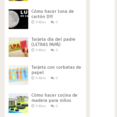
Cómo hacer luna de
cartón DIY
9 Años
0
Tarjeta día del padre
(LETRAS PAPÁ)
9 Años
0
Tarjeta con corbatas de
papel
9 Años
0
Cómo hacer cocina de
madera para niños
9 Años
0