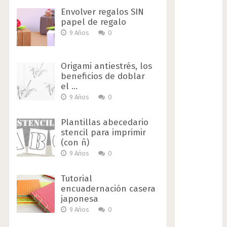
Envolver regalos SIN
papel de regalo
9 Años
0
Origami antiestrés, los
beneficios de doblar
el …
9 Años
0
Plantillas abecedario
stencil para imprimir
(con ñ)
9 Años
0
Tutorial
encuadernación casera
japonesa
9 Años
0