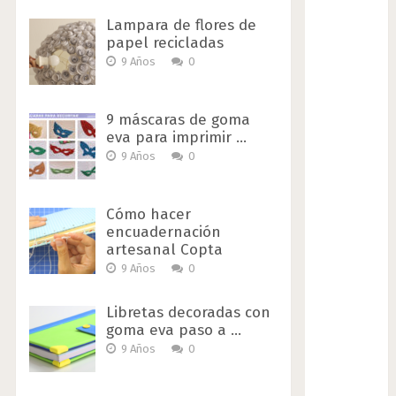
Lampara de flores de
papel recicladas
9 Años
0
9 máscaras de goma
eva para imprimir …
9 Años
0
Cómo hacer
encuadernación
artesanal Copta
9 Años
0
Libretas decoradas con
goma eva paso a …
9 Años
0