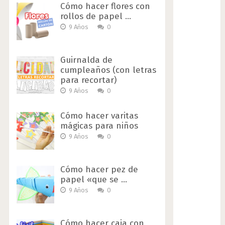
Cómo hacer flores con
rollos de papel …
9 Años
0
Guirnalda de
cumpleaños (con letras
para recortar)
9 Años
0
Cómo hacer varitas
mágicas para niños
9 Años
0
Cómo hacer pez de
papel «que se …
9 Años
0
Cómo hacer caja con