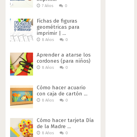
7 Años
0
Fichas de figuras
geométricas para
imprimir | …
8 Años
0
Aprender a atarse los
cordones (para niños)
8 Años
0
Cómo hacer acuario
con caja de cartón …
8 Años
0
Cómo hacer tarjeta Día
de la Madre …
8 Años
0