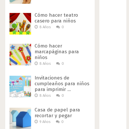
Cómo hacer teatro
casero para niños
8 Años
0
Cómo hacer
marcapáginas para
niños
8 Años
0
Invitaciones de
cumpleaños para niños
para imprimir …
8 Años
0
Casa de papel para
recortar y pegar
9 Años
0