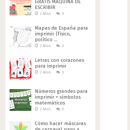
GRATIS MAQUINA DE
ESCRIBIR
2 Años
0
Mapas de España para
imprimir (físico,
político …
2 Años
0
Letras con corazones
para imprimir
2 Años
0
Números grandes para
imprimir + símbolos
matemáticos
2 Años
0
Cómo hacer máscaras
de carnaval paso a …