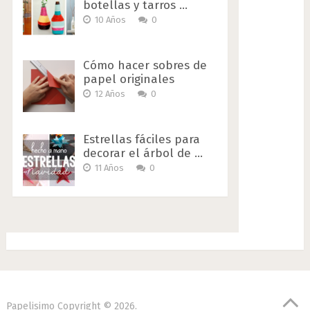
botellas y tarros …
10 Años
0
Cómo hacer sobres de
papel originales
12 Años
0
Estrellas fáciles para
decorar el árbol de …
11 Años
0
Papelisimo
Copyright © 2026.