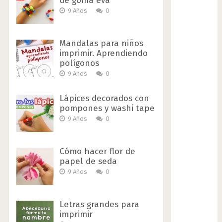
de goma eva
9 Años
0
Mandalas para niños
imprimir. Aprendiendo
polígonos
9 Años
0
Lápices decorados con
pompones y washi tape
9 Años
0
Cómo hacer flor de
papel de seda
9 Años
0
Letras grandes para
imprimir