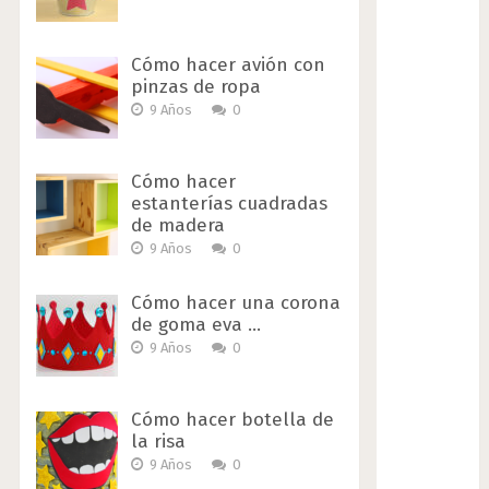
Cómo hacer avión con
pinzas de ropa
9 Años
0
Cómo hacer
estanterías cuadradas
de madera
9 Años
0
Cómo hacer una corona
de goma eva …
9 Años
0
Cómo hacer botella de
la risa
9 Años
0