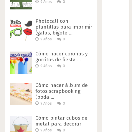
9 Años
0
Photocall con
plantillas para imprimir
(gafas, bigote …
9 Años
0
Cómo hacer coronas y
gorritos de fiesta …
9 Años
0
Cómo hacer álbum de
fotos scrapbooking
(boda …
9 Años
0
Cómo pintar cubos de
metal para decorar
9 Años
0