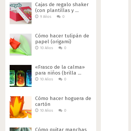
Cajas de regalo shaker
(con plantillas y …
9 Años
0
Cómo hacer tulipán de
papel (origami)
10 Años
0
«Frasco de la calma»
para niños (brilla …
10 Años
0
Cómo hacer hoguera de
cartón
10 Años
0
Cómo quitar manchas