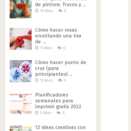
de pintura: Trucos y …
10 Años
0
Cómo hacer rosas
enrollando una tira
de …
11 Años
0
Cómo hacer punto de
cruz (para
principiantes) …
12 Años
0
Planificadores
semanales para
imprimir gratis 2022
5 Años
0
12 ideas creativas con