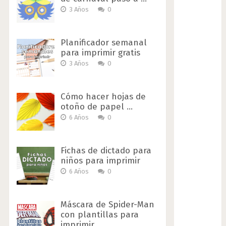
3 Años
0
Planificador semanal
para imprimir gratis
3 Años
0
Cómo hacer hojas de
otoño de papel …
6 Años
0
Fichas de dictado para
niños para imprimir
6 Años
0
Máscara de Spider-Man
con plantillas para
imprimir