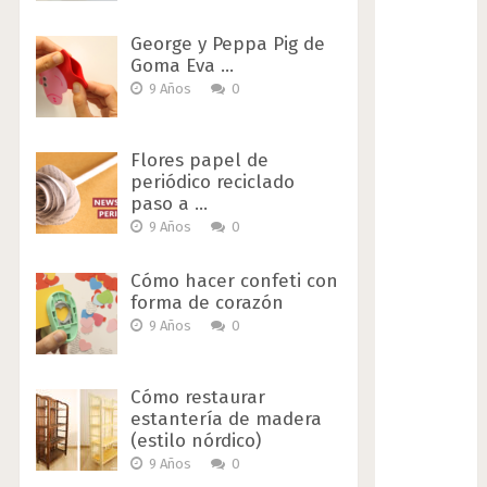
George y Peppa Pig de
Goma Eva …
9 Años
0
Flores papel de
periódico reciclado
paso a …
9 Años
0
Cómo hacer confeti con
forma de corazón
9 Años
0
Cómo restaurar
estantería de madera
(estilo nórdico)
9 Años
0