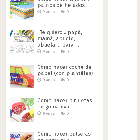
palitos de helados
9 Años
0
“Te quiero… papá,
mamá, abuelo,
abuela…” para …
9 Años
0
Cómo hacer coche de
papel (con plantillas)
9 Años
0
Cómo hacer piruletas
de goma eva
9 Años
0
Cómo hacer pulseras