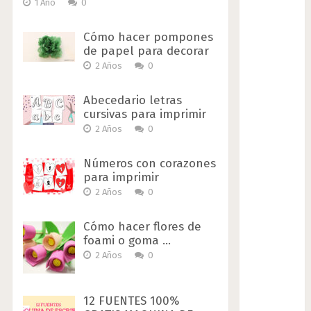
1 Año
0
Cómo hacer pompones
de papel para decorar
2 Años
0
Abecedario letras
cursivas para imprimir
2 Años
0
Números con corazones
para imprimir
2 Años
0
Cómo hacer flores de
foami o goma …
2 Años
0
12 FUENTES 100%