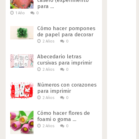
casero (experimento
para …
1 Año
0
Cómo hacer pompones
de papel para decorar
2 Años
0
Abecedario letras
cursivas para imprimir
2 Años
0
Números con corazones
para imprimir
2 Años
0
Cómo hacer flores de
foami o goma …
2 Años
0