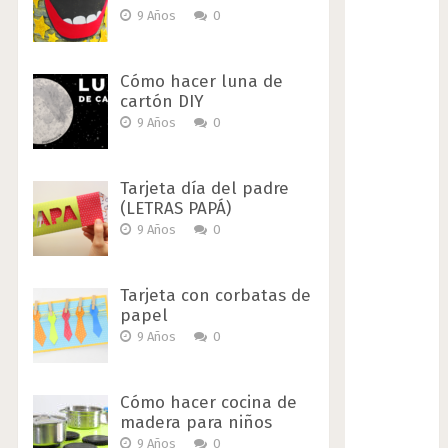
9 Años
0
Cómo hacer luna de
cartón DIY
9 Años
0
Tarjeta día del padre
(LETRAS PAPÁ)
9 Años
0
Tarjeta con corbatas de
papel
9 Años
0
Cómo hacer cocina de
madera para niños
9 Años
0