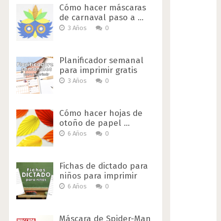
Cómo hacer máscaras
de carnaval paso a …
3 Años
0
Planificador semanal
para imprimir gratis
3 Años
0
Cómo hacer hojas de
otoño de papel …
6 Años
0
Fichas de dictado para
niños para imprimir
6 Años
0
Máscara de Spider-Man