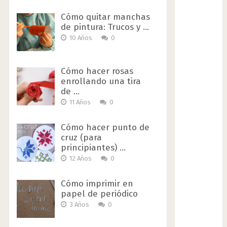
Cómo quitar manchas
de pintura: Trucos y …
10 Años
0
Cómo hacer rosas
enrollando una tira
de …
11 Años
0
Cómo hacer punto de
cruz (para
principiantes) …
12 Años
0
Cómo imprimir en
papel de periódico
3 Años
0