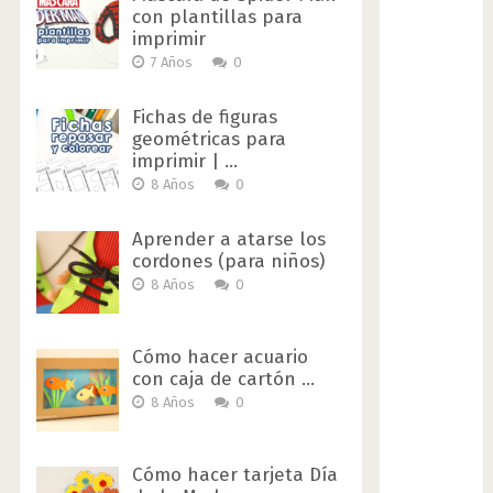
con plantillas para
imprimir
7 Años
0
Fichas de figuras
geométricas para
imprimir | …
8 Años
0
Aprender a atarse los
cordones (para niños)
8 Años
0
Cómo hacer acuario
con caja de cartón …
8 Años
0
Cómo hacer tarjeta Día