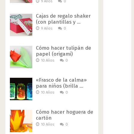
9 Años
0
Cajas de regalo shaker
(con plantillas y …
9 Años
0
Cómo hacer tulipán de
papel (origami)
10 Años
0
«Frasco de la calma»
para niños (brilla …
10 Años
0
Cómo hacer hoguera de
cartón
10 Años
0