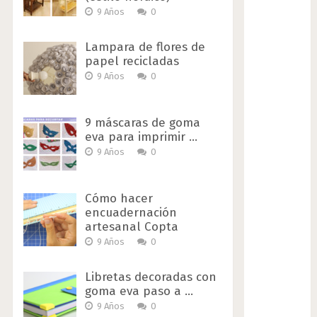
9 Años
0
Lampara de flores de
papel recicladas
9 Años
0
9 máscaras de goma
eva para imprimir …
9 Años
0
Cómo hacer
encuadernación
artesanal Copta
9 Años
0
Libretas decoradas con
goma eva paso a …
9 Años
0