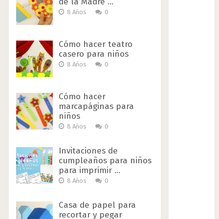
de la Madre …
8 Años
0
Cómo hacer teatro
casero para niños
8 Años
0
Cómo hacer
marcapáginas para
niños
8 Años
0
Invitaciones de
cumpleaños para niños
para imprimir …
8 Años
0
Casa de papel para
recortar y pegar