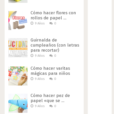
Cómo hacer flores con
rollos de papel …
9 Años
0
Guirnalda de
cumpleaños (con letras
para recortar)
9 Años
0
Cómo hacer varitas
mágicas para niños
9 Años
0
Cómo hacer pez de
papel «que se …
9 Años
0