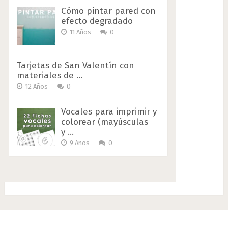
Cómo pintar pared con
efecto degradado
11 Años
0
Tarjetas de San Valentín con
materiales de …
12 Años
0
Vocales para imprimir y
colorear (mayúsculas
y …
9 Años
0