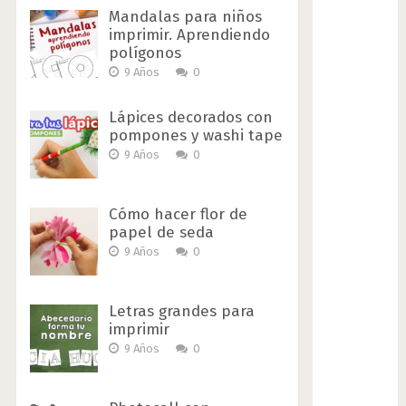
Mandalas para niños
imprimir. Aprendiendo
polígonos
9 Años
0
Lápices decorados con
pompones y washi tape
9 Años
0
Cómo hacer flor de
papel de seda
9 Años
0
Letras grandes para
imprimir
9 Años
0