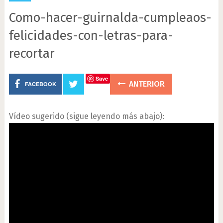
Como-hacer-guirnalda-cumpleaos-
felicidades-con-letras-para-
recortar
Save
ANTERIOR
FACEBOOK
Vídeo sugerido (sigue leyendo más abajo):