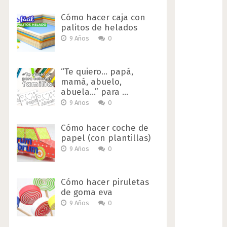
Cómo hacer caja con
palitos de helados
9 Años
0
“Te quiero… papá,
mamá, abuelo,
abuela…” para …
9 Años
0
Cómo hacer coche de
papel (con plantillas)
9 Años
0
Cómo hacer piruletas
de goma eva
9 Años
0