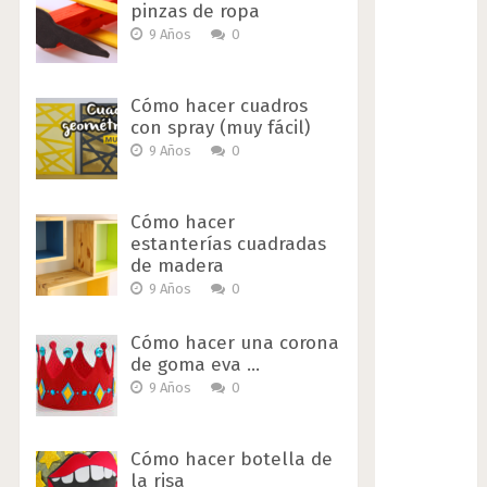
pinzas de ropa
9 Años
0
Cómo hacer cuadros
con spray (muy fácil)
9 Años
0
Cómo hacer
estanterías cuadradas
de madera
9 Años
0
Cómo hacer una corona
de goma eva …
9 Años
0
Cómo hacer botella de
la risa