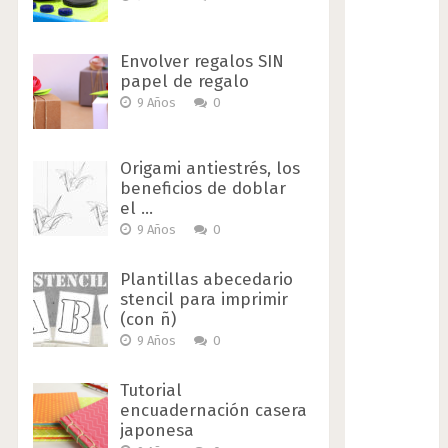
Envolver regalos SIN
papel de regalo
9 Años
0
Origami antiestrés, los
beneficios de doblar
el …
9 Años
0
Plantillas abecedario
stencil para imprimir
(con ñ)
9 Años
0
Tutorial
encuadernación casera
japonesa