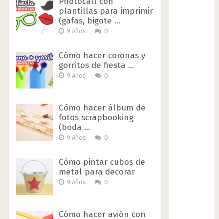
Photocall con
plantillas para imprimir
(gafas, bigote …
9 Años
0
Cómo hacer coronas y
gorritos de fiesta …
9 Años
0
Cómo hacer álbum de
fotos scrapbooking
(boda …
9 Años
0
Cómo pintar cubos de
metal para decorar
9 Años
0
Cómo hacer avión con