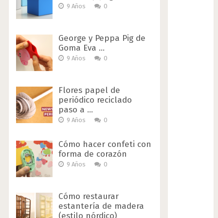
9 Años
0
George y Peppa Pig de
Goma Eva …
9 Años
0
Flores papel de
periódico reciclado
paso a …
9 Años
0
Cómo hacer confeti con
forma de corazón
9 Años
0
Cómo restaurar
estantería de madera
(estilo nórdico)