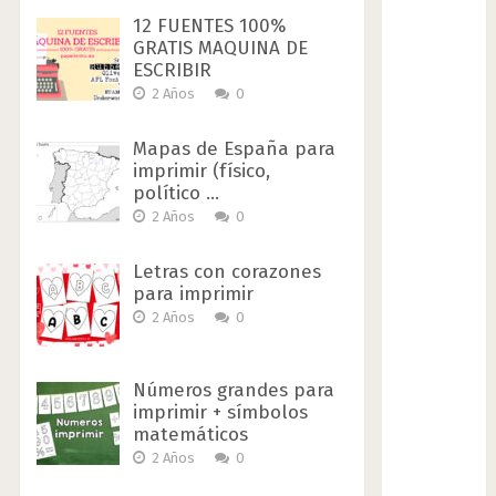
12 FUENTES 100%
GRATIS MAQUINA DE
ESCRIBIR
2 Años
0
Mapas de España para
imprimir (físico,
político …
2 Años
0
Letras con corazones
para imprimir
2 Años
0
Números grandes para
imprimir + símbolos
matemáticos
2 Años
0