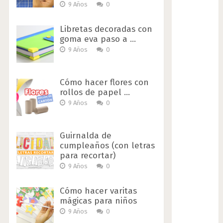
9 Años
0
Libretas decoradas con
goma eva paso a …
9 Años
0
Cómo hacer flores con
rollos de papel …
9 Años
0
Guirnalda de
cumpleaños (con letras
para recortar)
9 Años
0
Cómo hacer varitas
mágicas para niños
9 Años
0