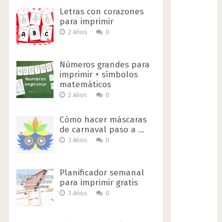
Letras con corazones
para imprimir
2 Años
0
Números grandes para
imprimir + símbolos
matemáticos
2 Años
0
Cómo hacer máscaras
de carnaval paso a …
3 Años
0
Planificador semanal
para imprimir gratis
3 Años
0