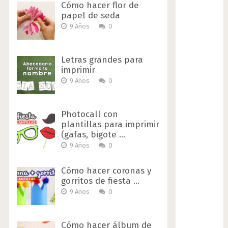
Cómo hacer flor de
papel de seda
9 Años
0
Letras grandes para
imprimir
9 Años
0
Photocall con
plantillas para imprimir
(gafas, bigote …
9 Años
0
Cómo hacer coronas y
gorritos de fiesta …
9 Años
0
Cómo hacer álbum de