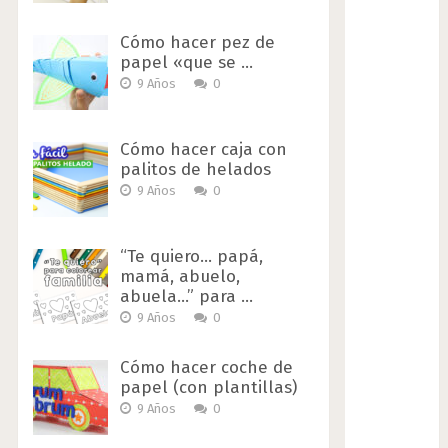
Cómo hacer pez de
papel «que se …
9 Años
0
Cómo hacer caja con
palitos de helados
9 Años
0
“Te quiero… papá,
mamá, abuelo,
abuela…” para …
9 Años
0
Cómo hacer coche de
papel (con plantillas)
9 Años
0