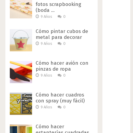
fotos scrapbooking
(boda …
9 Años
0
Cómo pintar cubos de
metal para decorar
9 Años
0
Cómo hacer avión con
pinzas de ropa
9 Años
0
Cómo hacer cuadros
con spray (muy fácil)
9 Años
0
Cómo hacer
estanterías cuadradas