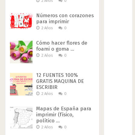
2 Años
0
Números con corazones
para imprimir
2 Años
0
Cómo hacer flores de
foami o goma …
2 Años
0
12 FUENTES 100%
GRATIS MAQUINA DE
ESCRIBIR
2 Años
0
Mapas de España para
imprimir (físico,
político …
2 Años
0