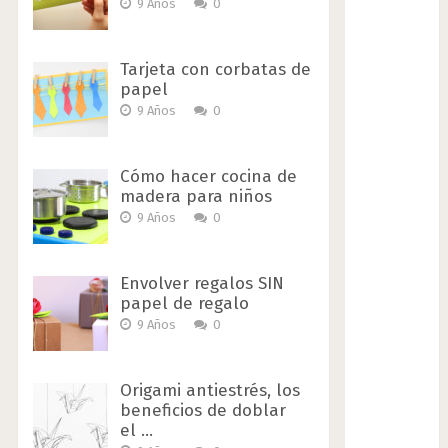
9 Años
0
Tarjeta con corbatas de
papel
9 Años
0
Cómo hacer cocina de
madera para niños
9 Años
0
Envolver regalos SIN
papel de regalo
9 Años
0
Origami antiestrés, los
beneficios de doblar
el …