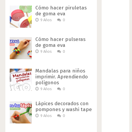
Cómo hacer piruletas
de goma eva
9 Años
0
Cómo hacer pulseras
de goma eva
9 Años
0
Mandalas para niños
imprimir. Aprendiendo
polígonos
9 Años
0
Lápices decorados con
pompones y washi tape
9 Años
0