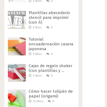
9 Años
0
Plantillas abecedario
stencil para imprimir
(con ñ)
9 Años
0
Tutorial
encuadernación casera
japonesa
9 Años
0
Cajas de regalo shaker
(con plantillas y …
9 Años
0
Cómo hacer tulipán de
papel (origami)
10 Años
0