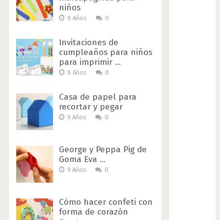
niños
8 Años
0
Invitaciones de
cumpleaños para niños
para imprimir …
8 Años
0
Casa de papel para
recortar y pegar
9 Años
0
George y Peppa Pig de
Goma Eva …
9 Años
0
Cómo hacer confeti con
forma de corazón