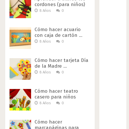
cordones (para niños)
8 Años
0
Cómo hacer acuario
con caja de cartón …
8 Años
0
Cómo hacer tarjeta Día
de la Madre …
8 Años
0
Cómo hacer teatro
casero para niños
8 Años
0
Cómo hacer
marcapáginas para