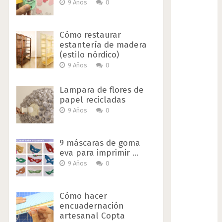
9 Años
0
Cómo restaurar
estantería de madera
(estilo nórdico)
9 Años
0
Lampara de flores de
papel recicladas
9 Años
0
9 máscaras de goma
eva para imprimir …
9 Años
0
Cómo hacer
encuadernación
artesanal Copta