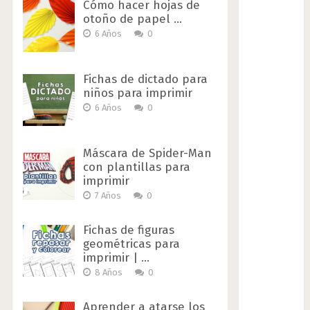
Cómo hacer hojas de
otoño de papel …
6 Años
0
Fichas de dictado para
niños para imprimir
6 Años
0
Máscara de Spider-Man
con plantillas para
imprimir
7 Años
0
Fichas de figuras
geométricas para
imprimir | …
8 Años
0
Aprender a atarse los