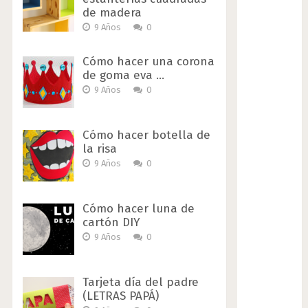
de madera
9 Años
0
Cómo hacer una corona
de goma eva …
9 Años
0
Cómo hacer botella de
la risa
9 Años
0
Cómo hacer luna de
cartón DIY
9 Años
0
Tarjeta día del padre
(LETRAS PAPÁ)