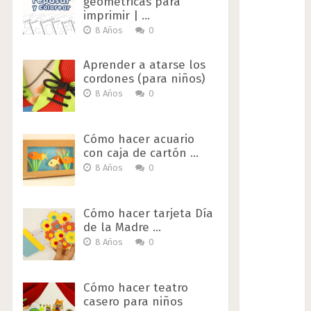
geométricas para
imprimir | …
8 Años
0
Aprender a atarse los
cordones (para niños)
8 Años
0
Cómo hacer acuario
con caja de cartón …
8 Años
0
Cómo hacer tarjeta Día
de la Madre …
8 Años
0
Cómo hacer teatro
casero para niños