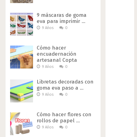
9 máscaras de goma
eva para imprimir …
9 Años
0
Cómo hacer
encuadernación
artesanal Copta
9 Años
0
Libretas decoradas con
goma eva paso a …
9 Años
0
Cómo hacer flores con
rollos de papel …
9 Años
0