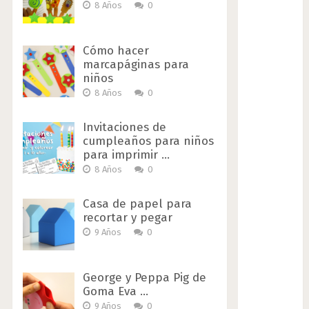
8 Años
0
Cómo hacer
marcapáginas para
niños
8 Años
0
Invitaciones de
cumpleaños para niños
para imprimir …
8 Años
0
Casa de papel para
recortar y pegar
9 Años
0
George y Peppa Pig de
Goma Eva …
9 Años
0