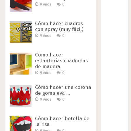
9 Años
0
Cómo hacer cuadros
con spray (muy fácil)
9 Años
0
Cómo hacer
estanterías cuadradas
de madera
9 Años
0
Cómo hacer una corona
de goma eva …
9 Años
0
Cómo hacer botella de
la risa
9 Años
0