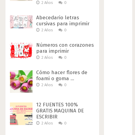
2 Años
0
Abecedario letras
cursivas para imprimir
2 Años
0
Números con corazones
para imprimir
2 Años
0
Cómo hacer flores de
foami o goma …
2 Años
0
12 FUENTES 100%
GRATIS MAQUINA DE
ESCRIBIR
2 Años
0