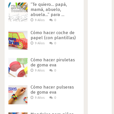
“Te quiero… papá,
mamá, abuelo,
abuela…” para …
9 Años
0
Cómo hacer coche de
papel (con plantillas)
9 Años
0
Cómo hacer piruletas
de goma eva
9 Años
0
Cómo hacer pulseras
de goma eva
9 Años
0