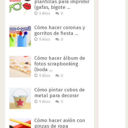
plantillas para imprimir
(gafas, bigote …
9 Años
0
Cómo hacer coronas y
gorritos de fiesta …
9 Años
0
Cómo hacer álbum de
fotos scrapbooking
(boda …
9 Años
0
Cómo pintar cubos de
metal para decorar
9 Años
0
Cómo hacer avión con
pinzas de ropa