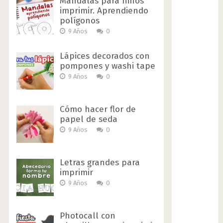
Mandalas para niños
imprimir. Aprendiendo
polígonos
9 Años
0
Lápices decorados con
pompones y washi tape
9 Años
0
Cómo hacer flor de
papel de seda
9 Años
0
Letras grandes para
imprimir
9 Años
0
Photocall con