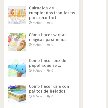
Guirnalda de
cumpleaños (con letras
para recortar)
9 Años
0
Cómo hacer varitas
mágicas para niños
9 Años
0
Cómo hacer pez de
papel «que se …
9 Años
0
Cómo hacer caja con
palitos de helados
9 Años
0