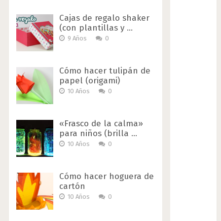
Cajas de regalo shaker
(con plantillas y …
9 Años
0
Cómo hacer tulipán de
papel (origami)
10 Años
0
«Frasco de la calma»
para niños (brilla …
10 Años
0
Cómo hacer hoguera de
cartón
10 Años
0