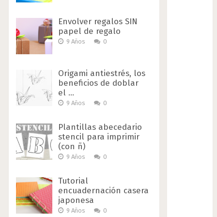
Envolver regalos SIN
papel de regalo
9 Años
0
Origami antiestrés, los
beneficios de doblar
el …
9 Años
0
Plantillas abecedario
stencil para imprimir
(con ñ)
9 Años
0
Tutorial
encuadernación casera
japonesa
9 Años
0