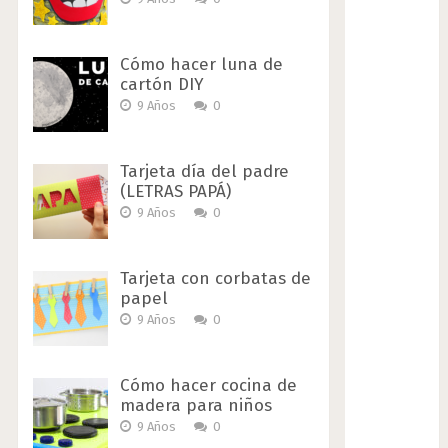
Cómo hacer luna de
cartón DIY
9 Años
0
Tarjeta día del padre
(LETRAS PAPÁ)
9 Años
0
Tarjeta con corbatas de
papel
9 Años
0
Cómo hacer cocina de
madera para niños
9 Años
0