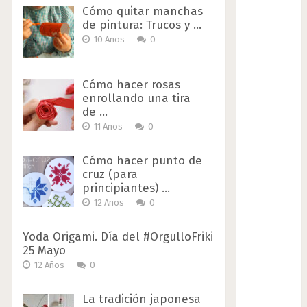
Cómo quitar manchas
de pintura: Trucos y …
10 Años
0
Cómo hacer rosas
enrollando una tira
de …
11 Años
0
Cómo hacer punto de
cruz (para
principiantes) …
12 Años
0
Yoda Origami. Día del #OrgulloFriki
25 Mayo
12 Años
0
La tradición japonesa