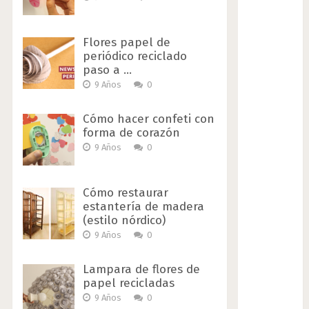
Flores papel de
periódico reciclado
paso a …
9 Años
0
Cómo hacer confeti con
forma de corazón
9 Años
0
Cómo restaurar
estantería de madera
(estilo nórdico)
9 Años
0
Lampara de flores de
papel recicladas
9 Años
0