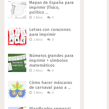
Mapas de España para
imprimir (físico,
político …
2 Años
0
Letras con corazones
para imprimir
2 Años
0
Números grandes para
imprimir + símbolos
matemáticos
2 Años
0
Cómo hacer máscaras
de carnaval paso a …
3 Años
0
Planificador semanal