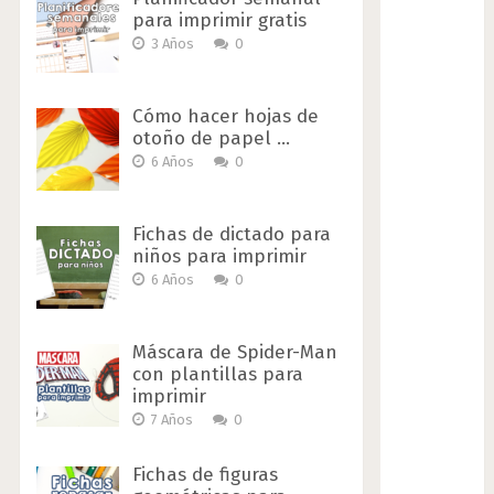
para imprimir gratis
3 Años
0
Cómo hacer hojas de
otoño de papel …
6 Años
0
Fichas de dictado para
niños para imprimir
6 Años
0
Máscara de Spider-Man
con plantillas para
imprimir
7 Años
0
Fichas de figuras