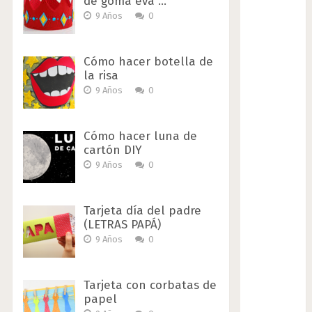
de goma eva …
9 Años
0
Cómo hacer botella de
la risa
9 Años
0
Cómo hacer luna de
cartón DIY
9 Años
0
Tarjeta día del padre
(LETRAS PAPÁ)
9 Años
0
Tarjeta con corbatas de
papel