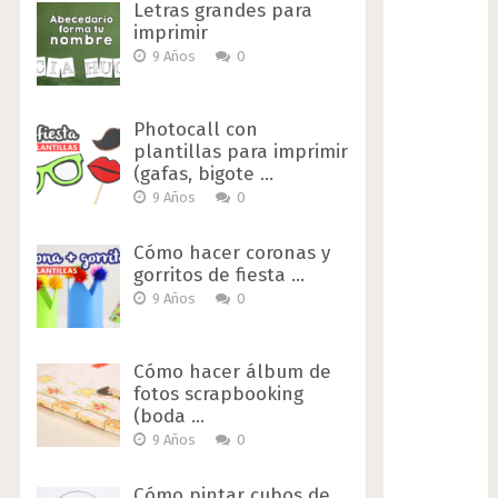
Letras grandes para
imprimir
9 Años
0
Photocall con
plantillas para imprimir
(gafas, bigote …
9 Años
0
Cómo hacer coronas y
gorritos de fiesta …
9 Años
0
Cómo hacer álbum de
fotos scrapbooking
(boda …
9 Años
0
Cómo pintar cubos de