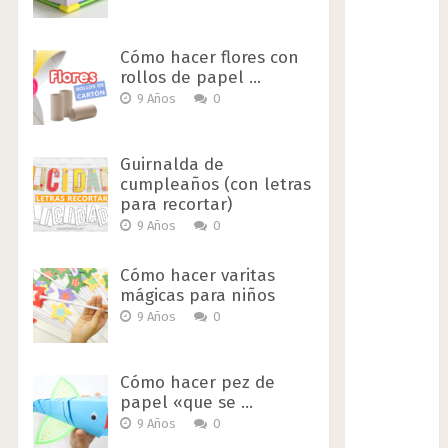
Cómo hacer flores con
rollos de papel …
9 Años
0
Guirnalda de
cumpleaños (con letras
para recortar)
9 Años
0
Cómo hacer varitas
mágicas para niños
9 Años
0
Cómo hacer pez de
papel «que se …
9 Años
0