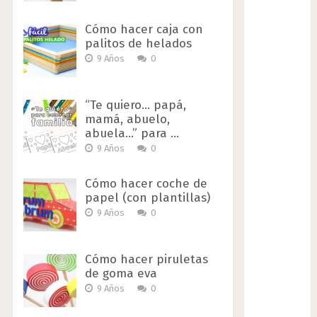
Cómo hacer caja con
palitos de helados
9 Años
0
“Te quiero… papá,
mamá, abuelo,
abuela…” para …
9 Años
0
Cómo hacer coche de
papel (con plantillas)
9 Años
0
Cómo hacer piruletas
de goma eva
9 Años
0