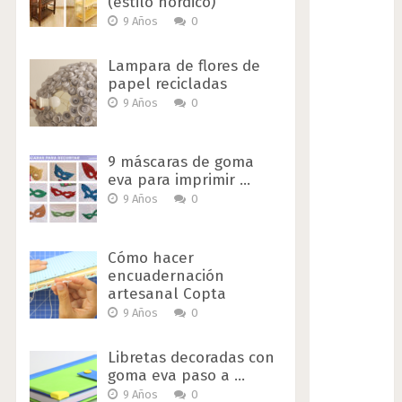
(estilo nórdico)
9 Años
0
Lampara de flores de
papel recicladas
9 Años
0
9 máscaras de goma
eva para imprimir …
9 Años
0
Cómo hacer
encuadernación
artesanal Copta
9 Años
0
Libretas decoradas con
goma eva paso a …
9 Años
0