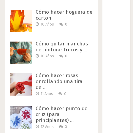
Cómo hacer hoguera de
cartón
10 Años
0
Cómo quitar manchas
de pintura: Trucos y …
10 Años
0
Cómo hacer rosas
enrollando una tira
de …
11 Años
0
Cómo hacer punto de
cruz (para
principiantes) …
12 Años
0