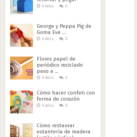
9 Años
0
George y Peppa Pig de
Goma Eva …
9 Años
0
Flores papel de
periódico reciclado
paso a …
9 Años
0
Cómo hacer confeti con
forma de corazón
9 Años
0
Cómo restaurar
estantería de madera