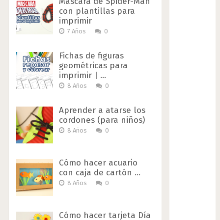
Máscara de Spider-Man
con plantillas para
imprimir
7 Años
0
Fichas de figuras
geométricas para
imprimir | …
8 Años
0
Aprender a atarse los
cordones (para niños)
8 Años
0
Cómo hacer acuario
con caja de cartón …
8 Años
0
Cómo hacer tarjeta Día