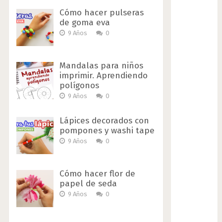
Cómo hacer pulseras
de goma eva
9 Años
0
Mandalas para niños
imprimir. Aprendiendo
polígonos
9 Años
0
Lápices decorados con
pompones y washi tape
9 Años
0
Cómo hacer flor de
papel de seda
9 Años
0