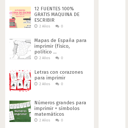
12 FUENTES 100%
GRATIS MAQUINA DE
ESCRIBIR
2 Años
0
Mapas de España para
imprimir (físico,
político …
2 Años
0
Letras con corazones
para imprimir
2 Años
0
Números grandes para
imprimir + símbolos
matemáticos
2 Años
0