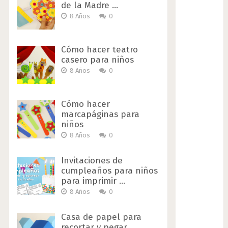
de la Madre …
8 Años
0
Cómo hacer teatro
casero para niños
8 Años
0
Cómo hacer
marcapáginas para
niños
8 Años
0
Invitaciones de
cumpleaños para niños
para imprimir …
8 Años
0
Casa de papel para
recortar y pegar