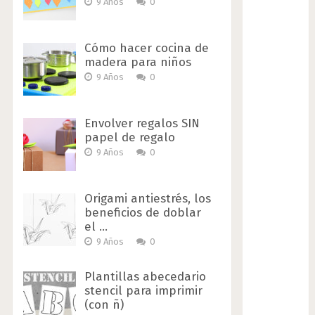
9 Años
0
Cómo hacer cocina de
madera para niños
9 Años
0
Envolver regalos SIN
papel de regalo
9 Años
0
Origami antiestrés, los
beneficios de doblar
el …
9 Años
0
Plantillas abecedario
stencil para imprimir
(con ñ)