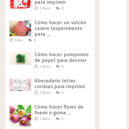
para imprimir
2 Años
0
Cómo hacer un volcán
casero (experimento
para …
1 Año
0
Cómo hacer pompones
de papel para decorar
2 Años
0
Abecedario letras
cursivas para imprimir
2 Años
0
Cómo hacer flores de
foami o goma …
2 Años
0