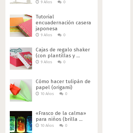
9 Años
0
Tutorial
encuadernación casera
japonesa
9 Años
0
Cajas de regalo shaker
(con plantillas y …
9 Años
0
Cómo hacer tulipán de
papel (origami)
10 Años
0
«Frasco de la calma»
para niños (brilla …
10 Años
0